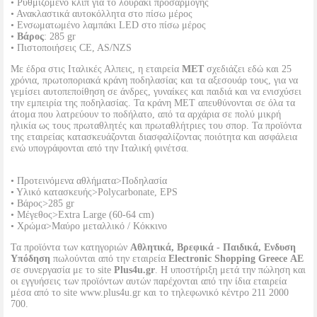
• Ρυθμιζόμενο κλιπ για το λουράκι προσαρμογής
• Ανακλαστικά αυτοκόλλητα στο πίσω μέρος
• Ενσωματωμένο λαμπάκι LED στο πίσω μέρος
•
Βάρος
: 285 gr
• Πιστοποιήσεις CE, AS/NZS
Με έδρα στις Ιταλικές Αλπεις, η εταιρεία
MET
σχεδιάζει εδώ και 25
χρόνια, πρωτοποριακά κράνη ποδηλασίας και τα αξεσουάρ τους, για να
γεμίσει αυτοπεποίθηση σε άνδρες, γυναίκες και παιδιά και να ενισχύσει
την εμπειρία της ποδηλασίας. Τα κράνη MET απευθύνονται σε όλα τα
άτομα που λατρεύουν το ποδήλατο, από τα αρχάρια σε πολύ μικρή
ηλικία ως τους πρωταθλητές και πρωταθλήτριες του σπορ. Τα προϊόντα
της εταιρείας κατασκευάζονται διασφαλίζοντας ποιότητα και ασφάλεια
ενώ υπογράφονται από την Ιταλική φινέτσα.
• Προτεινόμενα αθλήματα>Ποδηλασία
• Υλικό κατασκευής>Polycarbonate, EPS
• Βάρος>285 gr
• Μέγεθος>Extra Large (60-64 cm)
• Χρώμα>Μαύρο μεταλλικό / Κόκκινο
Τα προϊόντα των κατηγοριών
Αθλητικά, Βρεφικά - Παιδικά, Ενδυση
Υπόδηση
πωλούνται από την εταιρεία
Electronic Shopping Greece ΑΕ
σε συνεργασία με το site
Plus4u.gr
. Η υποστήριξη μετά την πώληση και
οι εγγυήσεις των προϊόντων αυτών παρέχονται από την ίδια εταιρεία
μέσα από το site www.plus4u.gr και το τηλεφωνικό κέντρο 211 2000
700.