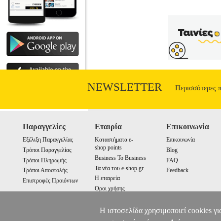
ΒΙΒΛΙΟΘΗΚΗ •ΣΥΛΛΟΓΙΚΟ ΕΡΓΟ στη
οίκος: ΠΑΤΑΚΗ Σειρά: ΠΕΣ ΜΟΥ Ε
2018 Βασισμένο σ' ένα παραμύθι του Σ
πολύ λίγα χρήματα και τα επτά αδέρφια ή
πεθάνουν σύντομα από την πείνα. Δεν μπ
NEWSLETTER
Περισσότερες 
Παραγγελίες
Εταιρία
Επικοινωνία
Εξέλιξη Παραγγελίας
Καταστήματα e-
Επικοινωνία
shop points
Τρόποι Παραγγελίας
Blog
Business To Business
Τρόποι Πληρωμής
FAQ
Τα νέα του e-shop.gr
Τρόποι Αποστολής
Feedback
Η εταιρεία
Επιστροφές Προιόντων
Οροι χρήσης
Cookies
Η ιστοσελίδα χρησιμοποιεί cookies γι