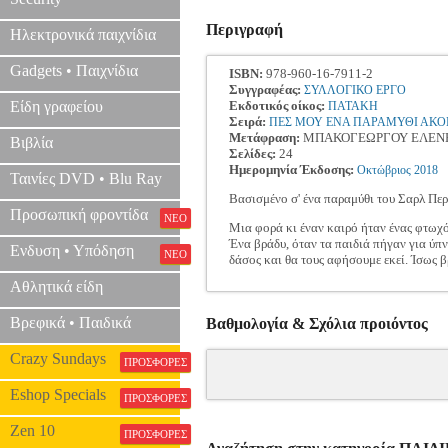
Περιγραφή
Ηλεκτρονικά παιχνίδια
Gadgets • Παιχνίδια
ISBN:
978-960-16-7911-2
Συγγραφέας:
ΣΥΛΛΟΓΙΚΟ ΕΡΓΟ
Είδη γραφείου
Εκδοτικός οίκος:
ΠΑΤΑΚΗ
Σειρά:
ΠΕΣ ΜΟΥ ΕΝΑ ΠΑΡΑΜΥΘΙ ΑΚ
Μετάφραση:
ΜΠΑΚΟΓΕΩΡΓΟΥ ΕΛΕΝ
Βιβλία
Σελίδες:
24
Ημερομηνία Έκδοσης:
Οκτώβριος
2018
Ταινίες DVD • Blu Ray
Βασισμένο σ' ένα παραμύθι του Σαρλ Περ
Προσωπική φροντίδα
ΝΕΟ
Μια φορά κι έναν καιρό ήταν ένας φτωχός
Ένα βράδυ, όταν τα παιδιά πήγαν για ύπν
Ενδυση • Υπόδηση
ΝΕΟ
δάσος και θα τους αφήσουμε εκεί. Ίσως β
Αθλητικά είδη
Βρεφικά • Παιδικά
Βαθμολογία & Σχόλια προιόντος
Crazy Sundays
ΠΡΟΣΦΟΡΕΣ
Eshop Specials
ΠΡΟΣΦΟΡΕΣ
Zen 10
ΠΡΟΣΦΟΡΕΣ