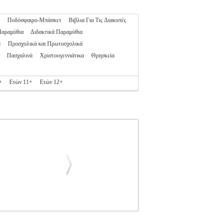
Ποδόσφαιρο-Μπάσκετ
Βιβλια Για Τις Διακοπές
Παραμύθια
Διδακτικά Παραμύθια
α
Προσχολικά και Πρωτοσχολικά
Πασχαλινά
Χριστουγεννιάτικα
Θρησκεία
+
Ετών 11+
Ετών 12+
ΚΗ ΒΙΒΛΙΟΘΗΚΗ
Κατηγορία: ΠΑΙΔΙΚΗ