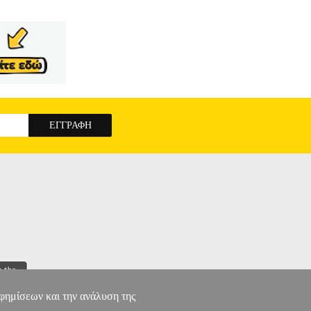
Συγγραφέας: ΣΥΛΛΟΓΙΚΟ ΕΡΓΟ Εκδοτικός
ες: 24 Ημερομηνία Έκδοσης: Οκτώβριος
ίχε γυναίκα κι επτά γιους. Ο ξυλοκόπος είχε
υλοκόπος είπε στη γυναίκα του: «Οι γιοι μας θα
κεί. Ίσως βρουν εκεί κάποιον που να μπορεί να
αφημίσεων και την ανάλυση της