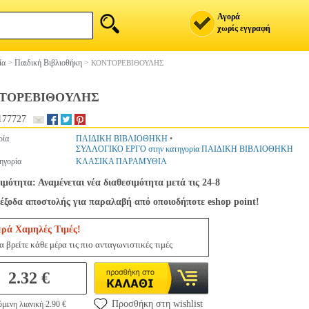
Αγορά
χωρίς εγγραφή
ία
>
Παιδική Βιβλιοθήκη
>
ΚΟΝΤΟΡΕΒΙΘΟΥΛΗΣ
ΤΟΡΕΒΙΘΟΥΛΗΣ
177727
ρία
ΠΑΙΔΙΚΗ ΒΙΒΛΙΟΘΗΚΗ
•
ΣΥΛΛΟΓΙΚΟ ΕΡΓΟ στην κατηγορία ΠΑΙΔΙΚΗ ΒΙΒΛΙΟΘΗΚΗ
ηγορία
ΚΛΑΣΙΚΑ ΠΑΡΑΜΥΘΙΑ
ιμότητα: Αναμένεται νέα διαθεσιμότητα μετά τις 24-8
έξοδα αποστολής για παραλαβή από οποιοδήποτε eshop point!
ερά Χαμηλές Τιμές!
 βρείτε κάθε μέρα τις πιο ανταγωνιστικές τιμές
2.32 €
Προσθήκη στη wishlist
μενη λιανική 2.90 €