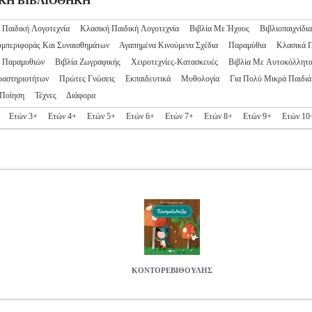
ΙΔΙΚΗ ΒΙΒΛΙΟΘΗΚΗ
 Παιδική Λογοτεχνία
Κλασική Παιδική Λογοτεχνία
Βιβλία Με Ήχους
Βιβλιοπαιχνίδια
υμπεριφοράς Και Συναισθημάτων
Αγαπημένα Κινούμενα Σχέδια
Παραμύθια
Κλασικά 
ς Παραμυθιών
Βιβλία Ζωγραφικής
Χειροτεχνίες-Κατασκευές
Βιβλία Με Αυτοκόλλητ
ραστηριοτήτων
Πρώτες Γνώσεις
Εκπαιδευτικά
Μυθολογία
Για Πολύ Μικρά Παιδιά
Ποίηση
Τέχνες
Διάφορα
Ετών 3+
Ετών 4+
Ετών 5+
Ετών 6+
Ετών 7+
Ετών 8+
Ετών 9+
Ετών 10
ΚΟΝΤΟΡΕΒΙΘΟΥΛΗΣ
727
BKS.0177727
ΣΥΛΛΟΓΙΚΟ ΕΡΓΟ
ΣΥΛΛΟΓΙΚΟ ΕΡΓΟ
ΠΑΙΔΙ