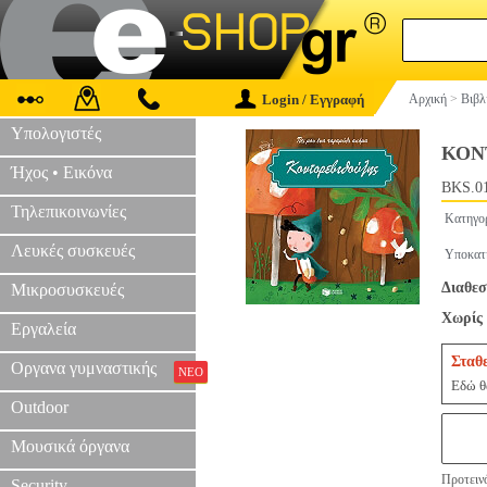
Login / Εγγραφή
Αρχική
>
Βιβλ
Υπολογιστές
ΚΟΝ
Ήχος • Εικόνα
BKS.0
Τηλεπικοινωνίες
Κατηγο
Λευκές συσκευές
Υποκατ
Διαθεσ
Μικροσυσκευές
Χωρίς 
Εργαλεία
Σταθ
Οργανα γυμναστικής
ΝΕΟ
Εδώ θα
Outdoor
Μουσικά όργανα
Προτεινό
Security