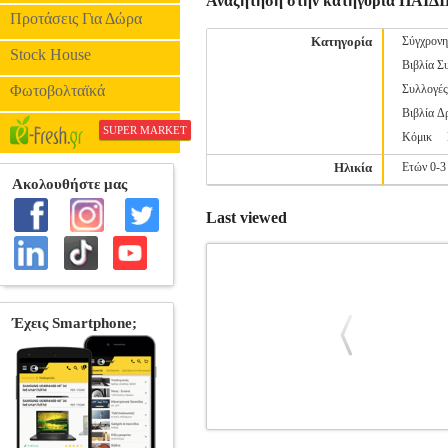
Αναζήτηση στην κατηγορία ΠΑ
Προτάσεις Για Δώρα
Κατηγορία
Σύγχρονη
Stock House
Βιβλία Σ
Φωτοβολταϊκά
Συλλογέ
Βιβλία Δ
SUPER MARKET
Κόμικ
Ηλικία
Ετών 0-3
Last viewed
ΚΟΝΤΟΡΕΒΙΘΟΥΛΗΣ
BKS.0177