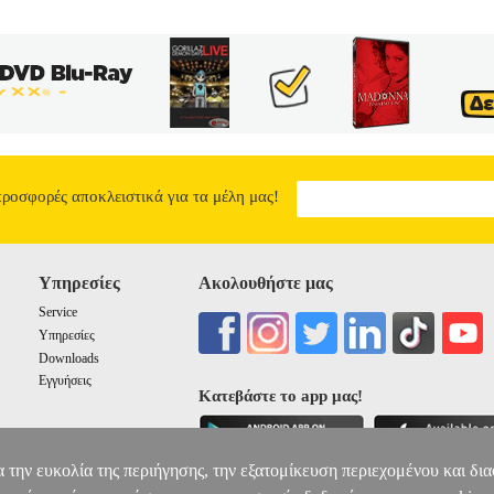
ν κατηγορία ΠΑΙΔΙΚΗ ΒΙΒΛΙΟΘΗΚΗ ISBN: 978-960-16-7911-2 
ΝΑ ΠΑΡΑΜΥΘΙ ΑΚΟΜΑ Μετάφραση: ΜΠΑΚΟΓΕΩΡΓΟΥ ΕΛΕΝΗ Σελίδ
αρλ Περρό. Μια φορά κι έναν καιρό ήταν ένας φτωχός ξυλοκόπος που ε
ταν συχνά πεινασμένα. Ένα βράδυ, όταν τα παιδιά πήγαν για ύπνο, ο ξ
ορώ να τους θρέψω. Αύριο θα πάμε στο δάσος και θα τους αφήσουμε ε
τους θρέψει».
ΚΟΝΤΟΡΕΒΙΘΟΥΛΗΣ
1.86
προσφορές αποκλειστικά για τα μέλη μας!
Υπηρεσίες
Ακολουθήστε μας
Service
Υπηρεσίες
Downloads
Εγγυήσεις
Κατεβάστε το app μας!
α την ευκολία της περιήγησης, την εξατομίκευση περιεχομένου και δι