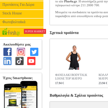
το site
Plus4u.gr
. Η υποστήριξη μετά τη
Προτάσεις Για Δώρα
τηλεφωνικό κέντρο 211 2000 700.
Μπορείτε να συνδυάσετε τα προϊόντα αυτ
Stock House
παραλάβετε από οποιοδήποτε eshop poin
Φωτοβολταϊκά
SUPER MARKET
Σχετικά προϊόντα
ΦΑΝΕΛΑΚΙ BODYTALK
ΚΟΛΑΝ
LOOSE TOP ΜΑΥΡΟ
ΜΑΥΡ
17.94 €
23.94 €
Βαθμολογία & Σχόλια προιόντος