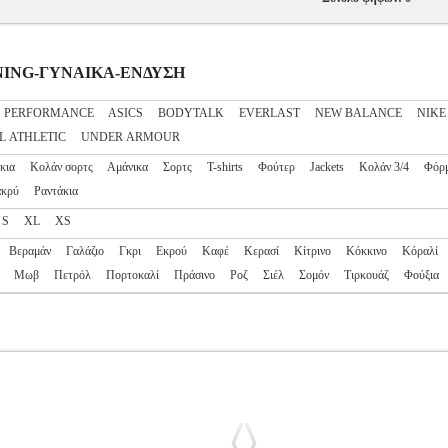
AINING-ΓΥΝΑΙΚΑ-ΕΝΔΥΣΗ
S PERFORMANCE
ASICS
BODYTALK
EVERLAST
NEW BALANCE
NIKE
L ATHLETIC
UNDER ARMOUR
κια
Κολάν σορτς
Αμάνικα
Σορτς
T-shirts
Φούτερ
Jackets
Κολάν 3/4
Φόρ
ακρύ
Ραντάκια
S
XL
XS
Βεραμάν
Γαλάζιο
Γκρι
Εκρού
Καφέ
Κερασί
Κίτρινο
Κόκκινο
Κόραλί
Μωβ
Πετρόλ
Πορτοκαλί
Πράσινο
Ροζ
Σιέλ
Σομόν
Τιρκουάζ
Φούξια