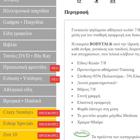
Ηλεκτρονικά παιχνίδια
Περιγραφή
Gadgets • Παιχνίδια
Γυναικείο ψηλόμεσο αθλητικό κολάν 7/8 
Είδη γραφείου
μέση για πιο σταθερή εφαρμογή και διακο
Η εταιρεία
BODYTALK
από την ίδρυσή 
Βιβλία
κάθε άνδρα, γυναίκας και παιδιού, διερε
και αποχρώσεων, που τελικά κλέβουν τι
Ταινίες DVD • Blu Ray
Είδος>Κολάν 7/8
Προσωπική φροντίδα
ΝΕΟ
Προτεινόμενα αθλήματα>Training
Σύνθεση>95% Πολυεστέρας - 5% Ελα
Ενδυση • Υπόδηση
ΝΕΟ
Λοιπά χαρακτηριστικά>
Αθλητικά είδη
Μήκος 7/8
Στενή γραμμή
Βρεφικά • Παιδικά
Ελαστική εφαρμογή
Φαρδύ λάστιχο στη μέση
Crazy Sundays
ΠΡΟΣΦΟΡΕΣ
Το μοντέλο φοράει μέγεθος Μedium
Χρώμα>Μαύρο
Eshop Specials
ΠΡΟΣΦΟΡΕΣ
Zen 10
ΠΡΟΣΦΟΡΕΣ
Τα προϊόντα των κατηγοριώ