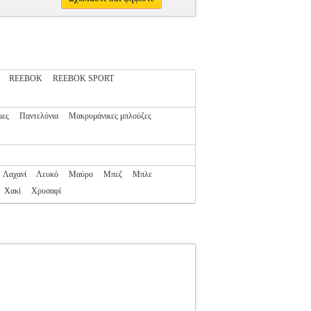
REEBOK
REEBOK SPORT
μες
Παντελόνια
Μακρυμάνικες μπλούζες
Λαχανί
Λευκό
Μαύρο
Μπεζ
Μπλε
Χακί
Χρυσαφί