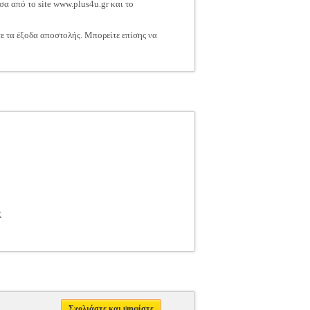
σα από το site www.plus4u.gr και το
τε τα έξοδα αποστολής. Μπορείτε επίσης να
K
Σχολιάστε και ψηφίστε