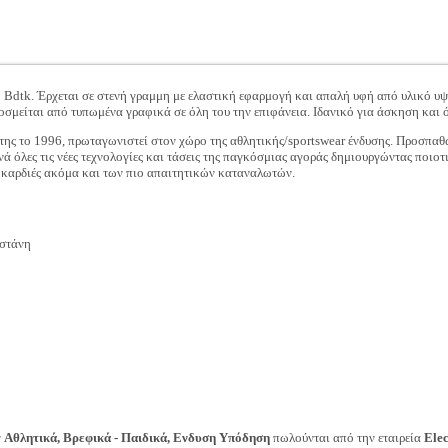
Bdtk. Έρχεται σε στενή γραμμη με ελαστική εφαρμογή και απαλή υφή από υλικό υψη
σμείται από τυπωμένα γραφικά σε όλη του την επιφάνεια. Ιδανικό για άσκηση και όλ
της το 1996, πρωταγωνιστεί στον χώρο της αθλητικής/sportswear ένδυσης. Προσπαθώ
υνά όλες τις νέες τεχνολογίες και τάσεις της παγκόσμιας αγοράς δημιουργώντας ποιοτ
ς καρδιές ακόμα και των πιο απαιτητικών καταναλωτών.
στάνη
ν
Αθλητικά, Βρεφικά - Παιδικά, Ενδυση Υπόδηση
πωλούνται από την εταιρεία
Ele