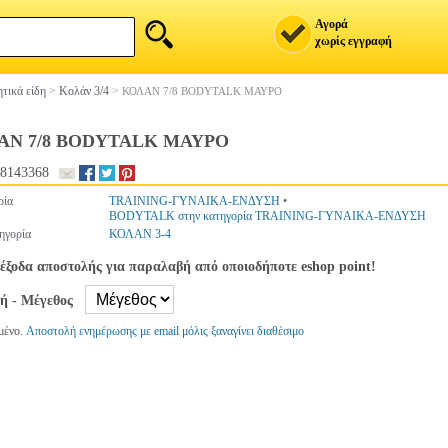
Αγορά
χωρίς εγγραφή
τικά είδη
>
Κολάν 3/4
>
ΚΟΛΑΝ 7/8 BODYTALK ΜΑΥΡΟ
ΑΝ 7/8 BODYTALK ΜΑΥΡΟ
8143368
ρία
TRAINING-ΓΥΝΑΙΚΑ-ΕΝΔΥΣΗ
•
BODYTALK στην κατηγορία TRAINING-ΓΥΝΑΙΚΑ-ΕΝΔΥΣΗ
ηγορία
ΚΟΛΑΝ 3-4
έξοδα αποστολής για παραλαβή από οποιοδήποτε eshop point!
γή - Μέγεθος
μένο.
Αποστολή ενημέρωσης με email μόλις ξαναγίνει διαθέσιμο