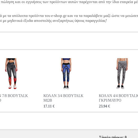
ν πώληση και οι εγγυήσεις των προϊόντων αυτών παρέχονται από την ίδια εταιρεία μέ
ά με τα υπόλοιπα προϊόντα του e-shop.gr και να τα παραλάβετε μαζί ώστε να μειώσε
t με μηδενικά έξοδα αποστολής ανεξαρτήτως ύψους παραγγελίας!
 7/8 BODYTALK
ΚΟΛΑΝ 3/4 BODYTALK
ΚΟΛΑΝ 4/4 BODYTAL
Ο
ΜΩΒ
ΓΚΡΙ/ΜΑΥΡΟ
17.11 €
23.94 €
Σύνολο ψήφων: 0