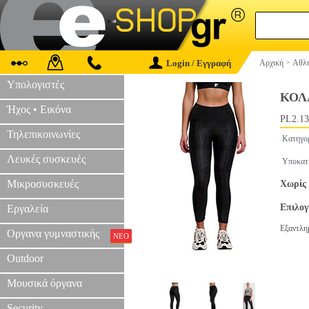
Login / Εγγραφή
Αρχική
>
Αθλη
Υπολογιστές
ΚΟΛ
Ήχος • Εικόνα
PL2.13
Τηλεπικοινωνίες
Κατηγο
Λευκές συσκευές
Υποκατ
Μικροσυσκευές
Χωρίς 
Επιλο
Εργαλεία
Εξαντλη
Οργανα γυμναστικής
ΝΕΟ
Outdoor
Μουσικά όργανα
Security