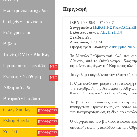
Περιγραφή
Ηλεκτρονικά παιχνίδια
Gadgets • Παιχνίδια
ISBN:
978-960-597-077-2
Συγγραφέας:
ΜΩΡΑΙΤΗΣ ΚΑΡΟΛΟΣ ΕΠ
Είδη γραφείου
Εκδοτικός οίκος:
ΛΕΞΙΤΥΠΟΝ
Σελίδες:
298
Διαστάσεις:
17Χ24
Βιβλία
Ημερομηνία Έκδοσης:
Δεκέμβριος
2016
Ταινίες DVD • Blu Ray
Το Μεγάλο Σάββατο τού 1948, που συνέ
Αθηνών, από το (τότε) νεαρό μέλος τ
Προσωπική φροντίδα
σημαίνων παράγων τού Κόμματος τών Φι
ΝΕΟ
Το έγκλημα συγκλόνισε την ελληνική κοιν
Ενδυση • Υπόδηση
ΝΕΟ
Η λήψη εκτάκτων μέτρων στην περιοχή τ
Αθλητικά είδη
την εξάρθρωση τής Αυτοαμύνης Αθηνών.
θάνατο διά τυφεκισμού. Ο φυσικός αυτου
Βρεφικά • Παιδικά
Το βιβλίο αποκαλύπτει, για πρώτη φορά
υπουργείων Στρατιωτικών, Δημοσίας Τάξ
Crazy Sundays
ΠΡΟΣΦΟΡΕΣ
τών κατηγορουμένων, τη δίκη που ακολούθ
Eshop Specials
Ο συγγραφέας τού βιβλίου, περισσότερο
ΠΡΟΣΦΟΡΕΣ
σκοτεινής εκείνης περιόδου και τα ολέθρ
Zen 10
ΠΡΟΣΦΟΡΕΣ