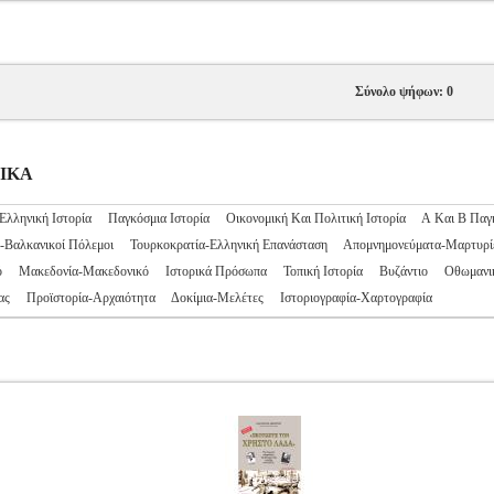
Σύνολο ψήφων: 0
ΡΙΚΑ
Ελληνική Ιστορία
Παγκόσμια Ιστορία
Οικονομική Και Πολιτική Ιστορία
Α Και Β Παγ
-Βαλκανικοί Πόλεμοι
Τουρκοκρατία-Ελληνική Επανάσταση
Απομνημονεύματα-Μαρτυρί
ό
Μακεδονία-Μακεδονικό
Ιστορικά Πρόσωπα
Τοπική Ιστορία
Βυζάντιο
Οθωμανι
ας
Προϊστορία-Αρχαιότητα
Δοκίμια-Μελέτες
Ιστοριογραφία-Χαρτογραφία