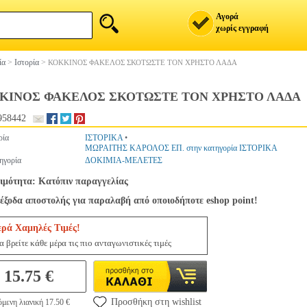
Αγορά
χωρίς εγγραφή
ία
>
Ιστορία
>
ΚΟΚΚΙΝΟΣ ΦΑΚΕΛΟΣ ΣΚΟΤΩΣΤΕ ΤΟΝ ΧΡΗΣΤΟ ΛΑΔΑ
ΚΙΝΟΣ ΦΑΚΕΛΟΣ ΣΚΟΤΩΣΤΕ ΤΟΝ ΧΡΗΣΤΟ ΛΑΔΑ
958442
ρία
ΙΣΤΟΡΙΚΑ
•
ΜΩΡΑΙΤΗΣ ΚΑΡΟΛΟΣ ΕΠ. στην κατηγορία ΙΣΤΟΡΙΚΑ
ηγορία
ΔΟΚΙΜΙΑ-ΜΕΛΕΤΕΣ
ιμότητα: Κατόπιν παραγγελίας
έξοδα αποστολής για παραλαβή από οποιοδήποτε eshop point!
ερά Χαμηλές Τιμές!
 βρείτε κάθε μέρα τις πιο ανταγωνιστικές τιμές
15.75 €
Προσθήκη στη wishlist
μενη λιανική 17.50 €