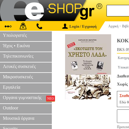
Login / Εγγραφή
Αρχική
>
Βιβλ
Υπολογιστές
ΚΟΚ
Ήχος • Εικόνα
BKS.0
Τηλεπικοινωνίες
Κατηγο
Λευκές συσκευές
Υποκατ
Διαθεσ
Μικροσυσκευές
Χωρίς 
Εργαλεία
Σταθ
Οργανα γυμναστικής
ΝΕΟ
Εδώ θα
Outdoor
Μουσικά όργανα
Προτεινό
Security