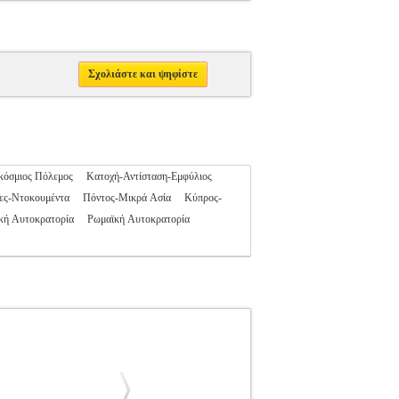
Σχολιάστε και ψηφίστε
κόσμιος Πόλεμος
Κατοχή-Αντίσταση-Εμφύλιος
ες-Ντοκουμέντα
Πόντος-Μικρά Ασία
Κύπρος-
κή Αυτοκρατορία
Ρωμαϊκή Αυτοκρατορία