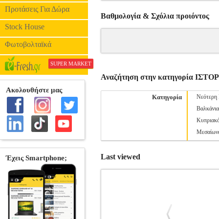
Προτάσεις Για Δώρα
Βαθμολογία & Σχόλια προιόντος
Stock House
Φωτοβολταϊκά
SUPER MARKET
Αναζήτηση στην κατηγορία ΙΣΤΟ
Κατηγορία
Νεότερη 
Βαλκάνια
Κυπριακ
Μεσαίων
Last viewed