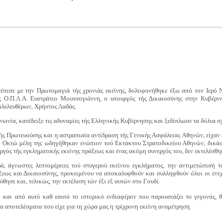
.
πεσε με την Πρωτομαγιά τής χρονιάς εκείνης, δολοφονήθηκε έξω από τον Ιερό 
ής Ο.Π.Λ.Α. Ευστράτιο Μουτσογιάννη, ο υπουργός τής Δικαιοσύνης στην Κυβέρ
λελευθέρων, Χρήστος Λαδάς.
ωνία, κατέδειξε τις αδυναμίες τής Ελληνικής Κυβέρνησης και ξεδίπλωσε τα δόλια σχ
ής Πρωτευούσης και η αστραπιαία αντίδραση τής Γενικής Ασφάλειας Αθηνών, είχαν 
 Οκτώ μέλη της ωδηγήθηκαν ενώπιον τού Εκτάκτου Στρατοδικείου Αθηνών, δικάσ
ργός τής εγκληματικής εκείνης πράξεως και ένας ακόμη συνεργός του, δεν εκτελέσθη
, άγνωστες λεπτομέρειες τού στυγερού εκείνου εγκλήματος, την αντιμετώπισή το
εως και Δικαιοσύνης, προκειμένου να αποκαλυφθούν και συλληφθούν όλοι οι ενεχό
ησε και, τελικώς, την εκτέλεση τών έξι εξ αυτών στο Γουδί.
 και από αυτό καθ εαυτό το ιστορικό ενδιαφέρον που παρουσιάζει το γεγονός, 
ια αποτελέσματα που είχε για τη χώρα μας η τρίχρονη εκείνη αναμέτρηση.