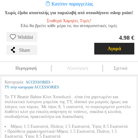
Κατόπιν παραγγελίας
Χωρίς έξοδα αποστολής για παραλαβή από οποιοδήποτε eshop point!
Σταθερά Χαμηλές Τιμές!
Εδώ θα βρείτε κάθε μέρα τις πιο ανταγωνιστικές τιμές
4.98 €
Wishlist
Αγορά
Share
Περιγραφή
Αξιολόγηση
Σχετικά
Κατηγορία:
•
ACCESSORIES
TY στην κατηγορία ACCESSORIES
Το TY Beanie Babies Κλιπ Χνουδωτό . είναι ένα χαριτωμένο και
συλλεκτικό λούτρινο μπρελόκ της TY, ιδανικό για μικρούς ήρωες και
λάτρεις των κόμικς. Με ύψος 8, 5 εκατοστά, το συγκεκριμένο μοντέλο
διαθέτει κλιπ για εύκολη ανάρτηση σε τσάντες, σακίδια ή κλειδιά,
συνδυάζοντας πρακτικότητα και διασκέδαση.
Μήκος 1.5 Εκατοστά, Πλάτος 1.5 Εκατοστά, Ύψος 8.5 Εκατοστά
• Πρόσθετα χαρακτηριστικά>Μήκος 1.5 Εκατοστά, Πλάτος 1.5
Εκατοστά, Ύψος 8.5 Εκατοστά