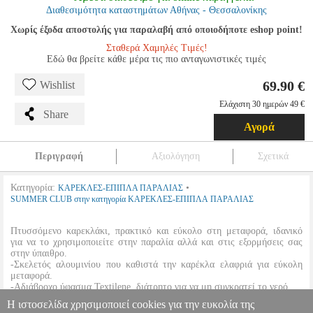
Διαθεσιμότητα καταστημάτων Αθήνας - Θεσσαλονίκης
Χωρίς έξοδα αποστολής για παραλαβή από οποιοδήποτε eshop point!
Σταθερά Χαμηλές Τιμές!
Εδώ θα βρείτε κάθε μέρα τις πιο ανταγωνιστικές τιμές
69.90 €
Wishlist
Ελάχιστη 30 ημερών 49 €
Share
Αγορά
Περιγραφή
Αξιολόγηση
Σχετικά
Κατηγορία:
•
ΚΑΡΕΚΛΕΣ-ΕΠΙΠΛΑ ΠΑΡΑΛΙΑΣ
SUMMER CLUB στην κατηγορία ΚΑΡΕΚΛΕΣ-ΕΠΙΠΛΑ ΠΑΡΑΛΙΑΣ
Πτυσσόμενο καρεκλάκι, πρακτικό και εύκολο στη μεταφορά, ιδανικό
για να το χρησιμοποιείτε στην παραλία αλλά και στις εξορμήσεις σας
στην ύπαιθρο.
-Σκελετός αλουμινίου που καθιστά την καρέκλα ελαφριά για εύκολη
μεταφορά.
-Αδιάβροχο ύφασμα Textilene, διάτρητο για να μη συγκρατεί το νερό.
•
Διαστάσεις:
68 x 54.5 x 66 cm.
Η ιστοσελίδα χρησιμοποιεί cookies για την ευκολία της
•
Χρώμα:
Μπλε.