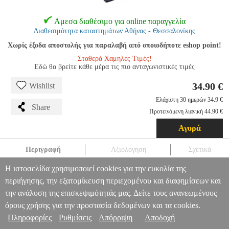
Αμεσα διαθέσιμο για online παραγγελία
Διαθεσιμότητα καταστημάτων Αθήνας - Θεσσαλονίκης
Χωρίς έξοδα αποστολής για παραλαβή από οποιοδήποτε eshop point!
Σταθερά Χαμηλές Τιμές!
Εδώ θα βρείτε κάθε μέρα τις πιο ανταγωνιστικές τιμές
34.90 €
Wishlist
Ελάχιστη 30 ημερών 34.9 €
Share
Προτεινόμενη λιανική 44.90 €
Αγορά
Περιγραφή
Αξιολόγηση
Σχετικά
Η ιστοσελίδα χρησιμοποιεί cookies για την ευκολία της
ΚΑΡΕΚΛΑ OUTWELL CATAMARCA NIGHT BLUE 470412
TRV.101414
TRV.101414
OUTWELL
OUTWELL
ΕΠΙΠΛΑ
περιήγησης, την εξατομίκευση περιεχομένου και διαφημίσεων και
CAMPING
ΚΑΡΕΚΛΑ OUTWELL CATAMARCA NIGHT BLUE
την ανάλυση της επισκεψιμότητάς μας. Δείτε τους ανανεωμένους
Πληροφορίες & Υπηρεσίες >
470412
όρους χρήσης για την προστασία δεδομένων και τα cookies.
34.90
Πληροφορίες
Ρυθμίσεις
Απόρριψη
Αποδοχή