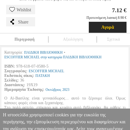
7.12 €
Wishlist
Προτεινόμενη λιανική 8.90 €
Share
Αγορά
Περιγραφή
Αξιολόγηση
Σχετικά
Κατηγορία:
•
ΠΑΙΔΙΚΗ ΒΙΒΛΙΟΘΗΚΗ
ESCOFFIER MICHAEL στην κατηγορία ΠΑΙΔΙΚΗ ΒΙΒΛΙΟΘΗΚΗ
ISBN:
978-618-07-0580-5
Συγγραφέας:
ESCOFFIER MICHAEL
Εκδοτικός οίκος:
ΠΑΤΑΚΗ
Σελίδες:
36
Διαστάσεις:
19Χ19
Ημερομηνία Έκδοσης:
Οκτώβριος
2023
Ο Αϊ-Βασίλης είναι γενναιόδωρος... αυτό το ξέρουμε όλοι. Όμως
κάποιες φορές είναι και ξεχασιάρης.
Στο πολύ αστείο, επίκαιρο και κεφάτο αυτό βιβλιαράκι, θα μάθεις τι
συνέβη όταν, για να μη στενοχωρήσει τα ζωάκια των οποίων ξέχασε το
Η ιστοσελίδα χρησιμοποιεί cookies για την ευκολία της
δώρο, αναγκάστηκε να μείνει με τη φανέλα!
περιήγησης, την εξατομίκευση περιεχομένου και διαφημίσεων και
την ανάλυση της επισκεψιμότητάς μας. Δείτε τους ανανεωμένους