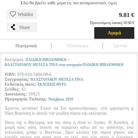
Εδώ θα βρείτε κάθε μέρα τις πιο ανταγωνιστικές τιμές
9.81 €
Wishlist
Προτεινόμενη λιανική 10.90 €
Share
Αγορά
Περιγραφή
Αξιολόγηση
Σχετικά
Κατηγορία:
•
ΠΑΙΔΙΚΗ ΒΙΒΛΙΟΘΗΚΗ
ΒΛΑΣΤΑΡΑΚΟΥ ΜΕΤΑΞΑ ΤΙΝΑ στην κατηγορία ΠΑΙΔΙΚΗ ΒΙΒΛΙΟΘΗΚΗ
ISBN:
978-618-5404-08-6
Συγγραφέας:
ΒΛΑΣΤΑΡΑΚΟΥ ΜΕΤΑΞΑ ΤΙΝΑ
Εκδοτικός οίκος:
ΕΚΔΟΣΕΙΣ ΘΥΡΑ
Σελίδες:
42
Διαστάσεις:
19Χ23
Ημερομηνία Έκδοσης:
Νοέμβριος
2019
Χριστός γεννάται! Ελάτε να Τον προσκυνήσουμε, είπε χαρούμενη η
Νίκη Βερονίκη κι άνοιξε την μεγάλη πόρτα της εκκλησιάς.
Πίσω της ο Βίκτωρας και πιο πίσω η Λίνα το Λινάκι. Η Χιονάτη, η
μικρή τους γάτα, έκατσε να περιμένει κάτω απ' το υπόστεγο, ενώ
τελευταίος μπήκε ο Βικέντιος. Πριν κλείσει την πόρτα γύρισε και
κοίταξε ακόμα μια φορά προς τα εκεί, που είχε φύγει ο ζωγράφος