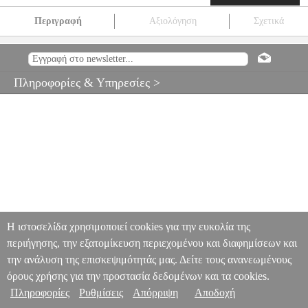
Περιγραφή
Αξιολόγηση
Σχετικά
KAISER CAMERA STRAP PROFESSIONAL 50MM BLACK
PER.589006
PER.589006
KAISER
KAISER
STRAP
ΦΩΤΟΓΡΑΦΙΚΩΝ
KAISER CAMERA STRAP PROFESSIONAL
Πληροφορίες & Υπηρεσίες >
50MM BLACK
24.90
Η ιστοσελίδα χρησιμοποιεί cookies για την ευκολία της
περιήγησης, την εξατομίκευση περιεχομένου και διαφημίσεων και
την ανάλυση της επισκεψιμότητάς μας. Δείτε τους ανανεωμένους
όρους χρήσης για την προστασία δεδομένων και τα cookies.
Πληροφορίες
Ρυθμίσεις
Απόρριψη
Αποδοχή