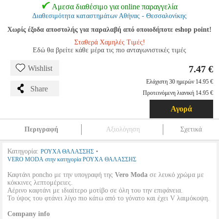
Αμεσα διαθέσιμο για online παραγγελία
Διαθεσιμότητα καταστημάτων Αθήνας - Θεσσαλονίκης
Χωρίς έξοδα αποστολής για παραλαβή από οποιοδήποτε eshop point!
Σταθερά Χαμηλές Τιμές!
Εδώ θα βρείτε κάθε μέρα τις πιο ανταγωνιστικές τιμές
7.47 €
Wishlist
Ελάχιστη 30 ημερών 14.95 €
Share
Προτεινόμενη λιανική 14.95 €
Αγορά
Περιγραφή
Αξιολόγηση
Σχετικά
Κατηγορία:
•
ΡΟΥΧΑ ΘΑΛΑΣΣΗΣ
VERO MODA στην κατηγορία ΡΟΥΧΑ ΘΑΛΑΣΣΗΣ
Καφτάνι poncho με την υπογραφή της
Vero Moda
σε λευκό χρώμα με
κόκκινες λεπτομέρειες.
Αέρινο καφτάνι με ιδιαίτερο μοτίβο σε όλη του την επιφάνεια.
Το ύψος του φτάνει λίγο πιο κάτω από το γόνατο και έχει V λαιμόκοψη.
Company info