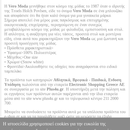
Η
Vero Moda
γεννήθηκε στον κόσμο της μόδας το 1987 όταν ο ιδρυτής
της Troels Holch Povlsen, είδε το όνομα
Vero Moda
σε ένα μπλουζάκι
και αποφάσισε ότι θα ήταν καλό όνομα για μια γυναικεία μάρκα.
Σήμερα αποτελεί ένα μέρος μιας παγκόσμιας και επιτυχημένης
οικογενειακής επιχείρησης, περιηγούμενη σε έναν συνεχώς
μεταβαλλόμενο κόσμο της μόδας με φιλοδοξία, εμπιστοσύνη και στυλ.
Η απλότητα, η αναζήτηση για νέες τάσεις, προσιτά στυλ και μοντέρνα
είδη, είναι αυτά που χαρακτηρίζουν την
Vero Moda
ως μια ζωντανή και
προσιτή προσέγγιση της μόδας.
• Πρόσθετα χαρακτηριστικά>
• Ύφασμα>100% Πολυεστέρας
• Μέγεθος>One size
• Χρώμα>(Snow white)
• Φροντίδα>Ακολουθήστε τις οδηγίες που αναγράφονται στο ειδικό
ταμπελάκι
Τα προϊόντα των κατηγοριών
Αθλητικά, Βρεφικά - Παιδικά, Ενδυση
Υπόδηση
πωλούνται από την εταιρεία
Electronic Shopping Greece ΑΕ
σε συνεργασία με το site
Plus4u.gr
. Η υποστήριξη μετά την πώληση και
οι εγγυήσεις των προϊόντων αυτών παρέχονται από την ίδια εταιρεία
μέσα από το site www.plus4u.gr και το τηλεφωνικό κέντρο 211 2000
700.
Μπορείτε να συνδυάσετε τα προϊόντα αυτά με τα υπόλοιπα προϊόντα του
e-shop.gr και να τα παραλάβετε μαζί ώστε να μειώσετε τα έξοδα
αποστολής. Μπορείτε επίσης να παραλάβετε από οποιοδήποτε eshop
Η ιστοσελίδα χρησιμοποιεί cookies για την ευκολία της
point με μηδενικά έξοδα αποστολής ανεξαρτήτως ύψους παραγγελίας!