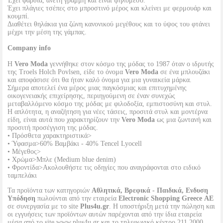
Έχει φαρδιά, άνετη γραμμή και είναι ψηλόμεσο.
Έχει πλάγιες τσέπες στο μπροστινό μέρος και κλείνει με φερμουάρ και
κουμπί.
Διαθέτει θηλάκια για ζώνη κανονικού μεγέθους και το ύψος του φτάνει
μέχρι την μέση της γάμπας.
Company info
Η
Vero Moda
γεννήθηκε στον κόσμο της μόδας το 1987 όταν ο ιδρυτής
της Troels Holch Povlsen, είδε το όνομα
Vero Moda
σε ένα μπλουζάκι
και αποφάσισε ότι θα ήταν καλό όνομα για μια γυναικεία μάρκα.
Σήμερα αποτελεί ένα μέρος μιας παγκόσμιας και επιτυχημένης
οικογενειακής επιχείρησης, περιηγούμενη σε έναν συνεχώς
μεταβαλλόμενο κόσμο της μόδας με φιλοδοξία, εμπιστοσύνη και στυλ.
Η απλότητα, η αναζήτηση για νέες τάσεις, προσιτά στυλ και μοντέρνα
είδη, είναι αυτά που χαρακτηρίζουν την
Vero Moda
ως μια ζωντανή και
προσιτή προσέγγιση της μόδας.
• Πρόσθετα χαρακτηριστικά>
• Ύφασμα>60% Βαμβάκι - 40% Tencel Lyocell
• Μέγεθος>
• Χρώμα>Μπλε (Medium blue denim)
• Φροντίδα>Ακολουθήστε τις οδηγίες που αναγράφονται στο ειδικό
ταμπελάκι
Τα προϊόντα των κατηγοριών
Αθλητικά, Βρεφικά - Παιδικά, Ενδυση
Υπόδηση
πωλούνται από την εταιρεία
Electronic Shopping Greece ΑΕ
σε συνεργασία με το site
Plus4u.gr
. Η υποστήριξη μετά την πώληση και
οι εγγυήσεις των προϊόντων αυτών παρέχονται από την ίδια εταιρεία
μέσα από το site www.plus4u.gr και το τηλεφωνικό κέντρο 211 2000