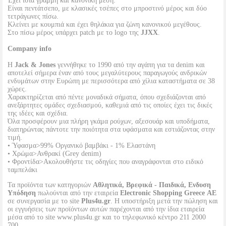
Έχει ίσια γραμμή και κανονική μέση.
Είναι πεντάτσεπο, με κλασικές τσέπες στο μπροστινό μέρος και δύο
τετράγωνες πίσω.
Κλείνει με κουμπιά και έχει θηλάκια για ζώνη κανονικού μεγέθους.
Στο πίσω μέρος υπάρχει patch με το logo της
JJXX
.
Company info
Η
Jack & Jones
γεννήθηκε το 1990 από την αγάπη για τα denim και
αποτελεί σήμερα έναν από τους μεγαλύτερους παραγωγούς ανδρικών
ενδυμάτων στην Ευρώπη με περισσότερα από χίλια καταστήματα σε 38
χώρες.
Χαρακτηρίζεται από πέντε μοναδικά σήματα, όπου σχεδιάζονται από
ανεξάρτητες ομάδες σχεδιασμού, καθεμιά από τις οποίες έχει τις δικές
της ιδέες και σχέδια.
Όλα προσφέρουν μια πλήρη γκάμα ρούχων, αξεσουάρ και υποδήματα,
διατηρώντας πάντοτε την ποιότητα στα υφάσματα και εστιάζοντας στην
τιμή.
• Ύφασμα>99% Οργανικό βαμβάκι - 1% Ελαστάνη
• Χρώμα>Ανθρακί (Grey denim)
• Φροντίδα>Ακολουθήστε τις οδηγίες που αναγράφονται στο ειδικό
ταμπελάκι
Τα προϊόντα των κατηγοριών
Αθλητικά, Βρεφικά - Παιδικά, Ενδυση
Υπόδηση
πωλούνται από την εταιρεία
Electronic Shopping Greece ΑΕ
σε συνεργασία με το site
Plus4u.gr
. Η υποστήριξη μετά την πώληση και
οι εγγυήσεις των προϊόντων αυτών παρέχονται από την ίδια εταιρεία
μέσα από το site www.plus4u.gr και το τηλεφωνικό κέντρο 211 2000
700.