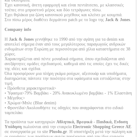
και σκισίματα.
Έχει κανονική, άνετη εφαρμογή και είναι πεντάτσεπο, με κλασσικές
τσέπες στο μπροστινό μέρος και δύο τετράγωνες πίσω.
Έχει θηλάκια για ζώνη κανονικού μεγέθους και κλείνει με κουμπιά.
Στο πίσω μέρος διαθέτει δερμάτινο patch με το logo της
Jack & Jones
.
Company info
Η
Jack & Jones
γεννήθηκε το 1990 από την αγάπη για τα denim και
αποτελεί σήμερα έναν από τους μεγαλύτερους παραγωγούς ανδρικών
ενδυμάτων στην Ευρώπη με περισσότερα από χίλια καταστήματα σε 38
χώρες.
Χαρακτηρίζεται από πέντε μοναδικά σήματα, όπου σχεδιάζονται από
ανεξάρτητες ομάδες σχεδιασμού, καθεμιά από τις οποίες έχει τις δικές
της ιδέες και σχέδια.
Όλα προσφέρουν μια πλήρη γκάμα ρούχων, αξεσουάρ και υποδήματα,
διατηρώντας πάντοτε την ποιότητα στα υφάσματα και εστιάζοντας στην
τιμή.
• Πρόσθετα χαρακτηριστικά>
• Ύφασμα>79% Βαμβάκι - 20% Ανακυκλωμένο βαμβάκι - 1% Ελαστάνη
• Μέγεθος>
• Χρώμα>Μπλε (Blue denim)
• Φροντίδα>Ακολουθήστε τις οδηγίες που αναγράφονται στο ειδικό
ταμπελάκι
Τα προϊόντα των κατηγοριών
Αθλητικά, Βρεφικά - Παιδικά, Ενδυση
Υπόδηση
πωλούνται από την εταιρεία
Electronic Shopping Greece ΑΕ
σε συνεργασία με το site
Plus4u.gr
. Η υποστήριξη μετά την πώληση και
οι εγγυήσεις των προϊόντων αυτών παρέχονται από την ίδια εταιρεία