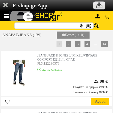
E-shop.gr App
ΑΝΔΡΑΣ-JEANS (139)
Φίλτρα (1/10)
...
1
2
3
4
14
JEANS JACK & JONES JJIMIKE JJVINTAGE
COMFORT 12219141 ΜΠΛΕ
PL3.122230579
Αμεσα διαθέσιμο
25.00 €
Ελάχιστη 30 ημερών 49.99 €
Προτεινόμενη λιανική 49.99 €
Αγορά