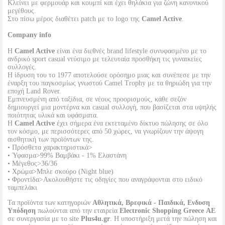
Κλείνει με φερμουάρ και κουμπί και έχει θηλάκια για ζώνη κανονικού
μεγέθους.
Στο πίσω μέρος διαθέτει patch με το logo της
Camel Active
.
Company info
Η
Camel Active
είναι ένα διεθνές brand lifestyle συνυφασμένο με το
ανδρικό sport casual ντύσιμο με τελευταία προσθήκη τις γυναικείες
συλλογές.
Η ίδρυση του το 1977 αποτελούσε ορόσημο μιας και συνέπεσε με την
έναρξη του παγκοσμίως γνωστού Camel Trophy με τα θηριώδη για την
εποχή Land Rover.
Εμπνευσμένη από ταξίδια, σε νέους προορισμούς, κάθε σεζόν
δημιουργεί μια μοντέρνα και casual συλλογή, που βασίζεται στα υψηλής
ποιότητας υλικά και υφάσματα.
Η
Camel Active
έχει σήμερα ένα εκτεταμένο δίκτυο πώλησης σε όλο
τον κόσμο, με περισσότερες από 50 χώρες, να γνωρίζουν την άψογη
αισθητική των προϊόντων της.
• Πρόσθετα χαρακτηριστικά>
• Ύφασμα>99% Βαμβάκι - 1% Ελαστάνη
• Μέγεθος>36/36
• Χρώμα>Μπλε σκούρο (Night blue)
• Φροντίδα>Ακολουθήστε τις οδηγίες που αναγράφονται στο ειδικό
ταμπελάκι
Τα προϊόντα των κατηγοριών
Αθλητικά, Βρεφικά - Παιδικά, Ενδυση
Υπόδηση
πωλούνται από την εταιρεία
Electronic Shopping Greece ΑΕ
σε συνεργασία με το site
Plus4u.gr
. Η υποστήριξη μετά την πώληση και