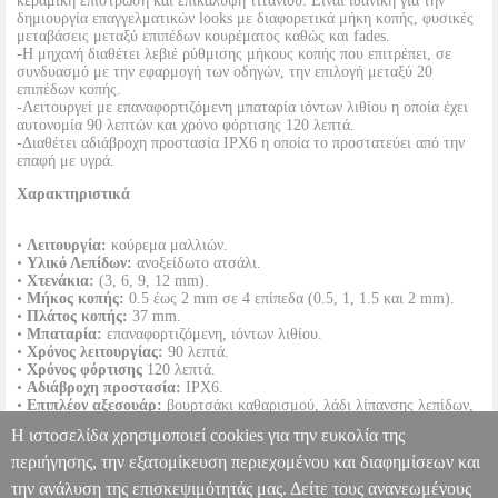
κεραμική επίστρωση και επικάλυψη τιτανίου. Είναι ιδανική για την
δημιουργία επαγγελματικών looks με διαφορετικά μήκη κοπής, φυσικές
μεταβάσεις μεταξύ επιπέδων κουρέματος καθώς και fades.
-Η μηχανή διαθέτει λεβιέ ρύθμισης μήκους κοπής που επιτρέπει, σε
συνδυασμό με την εφαρμογή των οδηγών, την επιλογή μεταξύ 20
επιπέδων κοπής.
-Λειτουργεί με επαναφορτιζόμενη μπαταρία ιόντων λιθίου η οποία έχει
αυτονομία 90 λεπτών και χρόνο φόρτισης 120 λεπτά.
-Διαθέτει αδιάβροχη προστασία ΙΡΧ6 η οποία το προστατεύει από την
επαφή με υγρά.
Χαρακτηριστικά
•
Λειτουργία:
κούρεμα μαλλιών.
•
Υλικό Λεπίδων:
ανοξείδωτο ατσάλι.
•
Χτενάκια:
(3, 6, 9, 12 mm).
•
Μήκος κοπής:
0.5 έως 2 mm σε 4 επίπεδα (0.5, 1, 1.5 και 2 mm).
•
Πλάτος κοπής:
37 mm.
•
Μπαταρία:
επαναφορτιζόμενη, ιόντων λιθίου.
•
Χρόνος λειτουργίας:
90 λεπτά.
•
Χρόνος φόρτισης
120 λεπτά.
•
Αδιάβροχη προστασία:
ΙΡΧ6.
•
Επιπλέον αξεσουάρ:
βουρτσάκι καθαρισμού, λάδι λίπανσης λεπίδων,
φορτιστής, βάση φόρτισης.
Η ιστοσελίδα χρησιμοποιεί cookies για την ευκολία της
•
Βάρος:
554 g.
•
Εγγύηση:
1 χρόνος.
περιήγησης, την εξατομίκευση περιεχομένου και διαφημίσεων και
DOA 7 ημερών
την ανάλυση της επισκεψιμότητάς μας. Δείτε τους ανανεωμένους
JEAN LOUIS DAVID 39960 ΕΠΑΓΓΕΛΜΑΤΙΚΗ ΚΟΥΡΕΥΤΙΚΗ