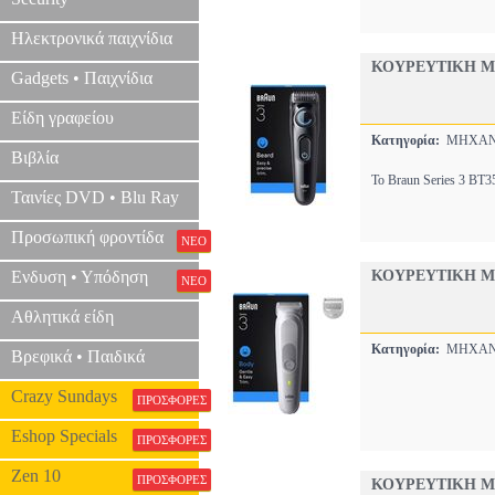
Ηλεκτρονικά παιχνίδια
ΚΟΥΡΕΥΤΙΚΗ ΜΗ
Gadgets • Παιχνίδια
Είδη γραφείου
Κατηγορία:
ΜΗΧΑΝ
Βιβλία
Το Braun Series 3 BT35
Ταινίες DVD • Blu Ray
Προσωπική φροντίδα
ΝΕΟ
Ενδυση • Υπόδηση
ΚΟΥΡΕΥΤΙΚΗ Μ
ΝΕΟ
Αθλητικά είδη
Κατηγορία:
ΜΗΧΑΝ
Βρεφικά • Παιδικά
Crazy Sundays
ΠΡΟΣΦΟΡΕΣ
Eshop Specials
ΠΡΟΣΦΟΡΕΣ
Zen 10
ΠΡΟΣΦΟΡΕΣ
ΚΟΥΡΕΥΤΙΚΗ ΜΗ