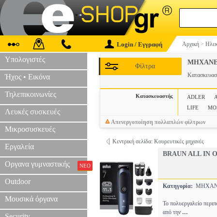
Login / Εγγραφή
Αρχική
>
Ηλεκ
Υπολογιστές
ΜΗΧΑΝΕ
Φίλτρα
Κατασκευα
Ήχος • Εικόνα
Τηλεπικοινωνίες
Κατασκευαστής
ADLER
LIFE
MO
Λευκές συσκευές
Απενεργοποίηση πολλαπλών φίλτρων
Μικροσυσκευές
Κεντρική σελίδα: Κουρευτικές μηχανές
Εργαλεία
BRAUN ALL IN 
Οργανα γυμναστικής
ΝΕΟ
Outdoor
Κατηγορία:
ΜΗΧΑΝ
Μουσικά όργανα
Το πολυεργαλείο πε
...
από την
Security