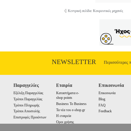
Κεντρική σελίδα: Κουρευτικές μηχανές
NEWSLETTER
Περισσότερες 
Παραγγελίες
Εταιρία
Επικοινωνία
Εξέλιξη Παραγγελίας
Καταστήματα e-
Επικοινωνία
shop points
Τρόποι Παραγγελίας
Blog
Business To Business
Τρόποι Πληρωμής
FAQ
Τα νέα του e-shop.gr
Τρόποι Αποστολής
Feedback
Η εταιρεία
Επιστροφές Προιόντων
Οροι χρήσης
Cookies