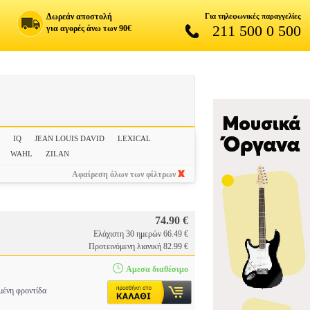
Δωρεάν αποστολή
Για τηλεφωνικές παραγγελίες
211 500 0 500
για αγορές άνω των 90€
C
IQ
JEAN LOUIS DAVID
LEXICAL
WAHL
ZILAN
Αφαίρεση όλων των φίλτρων
74.90 €
Ελάχιστη 30 ημερών 66.49 €
Προτεινόμενη λιανική 82.99 €
Αμεσα διαθέσιμο
ένη φροντίδα