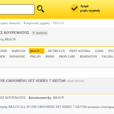
Αγορά
χωρίς εγγραφή
τρικές συσκευές
>
Κουρευτικές μηχανές
>
BRAUN
Σ ΚΟΥΡΕΜΑΤΟΣ
8 προϊόντα
στής
BRAUN
x
ANDIS
BABYLISS
BRAUN
DICTRO LUX
FIRST AUSTRIA
GAMA
HT
SER
PANASONIC
PHILIPS
PRIMO
PROFI CARE
REMINGTON
VALERA
ONE GROOMING SET SERIES 7 AIO7540
(HAP.180346)
ΕΣ ΚΟΥΡΕΜΑΤΟΣ
Κατασκευαστής:
BRAUN
ριποίησης BRAUN ALL IN ONE GROOMING SET SERIES 7 AIO7540 προσφέρει ολοκληρωμ