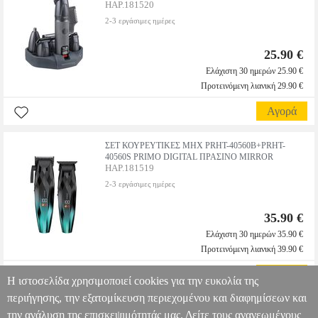
HAP.181520
2-3 εργάσιμες ημέρες
25.90 €
Ελάχιστη 30 ημερών 25.90 €
Προτεινόμενη λιανική 29.90 €
Αγορά
ΣΕΤ ΚΟΥΡΕΥΤΙΚΕΣ ΜΗΧ PRΗΤ-40560B+PRHT-
40560S PRIMO DIGITAL ΠΡΑΣΙΝΟ MIRROR
HAP.181519
2-3 εργάσιμες ημέρες
35.90 €
Ελάχιστη 30 ημερών 35.90 €
Προτεινόμενη λιανική 39.90 €
Αγορά
Η ιστοσελίδα χρησιμοποιεί cookies για την ευκολία της
περιήγησης, την εξατομίκευση περιεχομένου και διαφημίσεων και
την ανάλυση της επισκεψιμότητάς μας. Δείτε τους ανανεωμένους