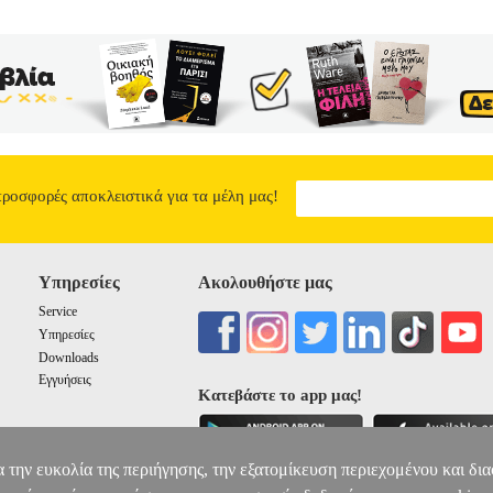
προσφορές αποκλειστικά για τα μέλη μας!
Υπηρεσίες
Ακολουθήστε μας
Service
Υπηρεσίες
Downloads
Εγγυήσεις
Κατεβάστε το app μας!
α την ευκολία της περιήγησης, την εξατομίκευση περιεχομένου και δι