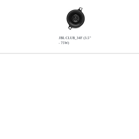
JBL CLUB_34F (3.5"
- 75W)
 75W)
PER.229714
PER.229714
JBL
JBL
ΗΧΕΙΑ ΑΥΤΟΚΙΝΗΤΟΥ
79.90