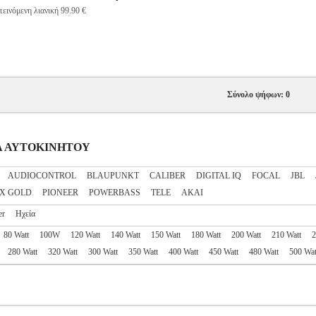
εινόμενη λιανική 99.90 €
Σύνολο ψήφων: 0
ΕΙΑ ΑΥΤΟΚΙΝΗΤΟΥ
AUDIOCONTROL
BLAUPUNKT
CALIBER
DIGITAL IQ
FOCAL
JBL
X GOLD
PIONEER
POWERBASS
TELE
ΑΚΑΙ
er
Ηχεία
80 Watt
100W
120 Watt
140 Watt
150 Watt
180 Watt
200 Watt
210 Watt
2
280 Watt
320 Watt
300 Watt
350 Watt
400 Watt
450 Watt
480 Watt
500 Wat