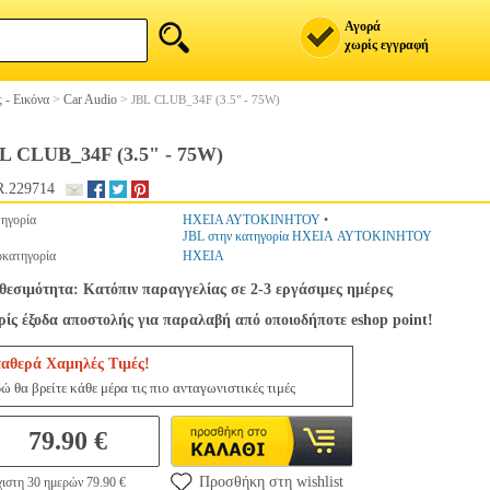
Αγορά
χωρίς εγγραφή
 - Εικόνα
>
Car Audio
>
JBL CLUB_34F (3.5" - 75W)
L CLUB_34F (3.5" - 75W)
.229714
ηγορία
ΗΧΕΙΑ ΑΥΤΟΚΙΝΗΤΟΥ
•
JBL στην κατηγορία ΗΧΕΙΑ ΑΥΤΟΚΙΝΗΤΟΥ
κατηγορία
ΗΧΕΙΑ
θεσιμότητα: Κατόπιν παραγγελίας σε 2-3 εργάσιμες ημέρες
ίς έξοδα αποστολής για παραλαβή από οποιοδήποτε eshop point!
ταθερά Χαμηλές Τιμές!
ώ θα βρείτε κάθε μέρα τις πιο ανταγωνιστικές τιμές
79.90 €
Προσθήκη στη wishlist
ιστη 30 ημερών 79.90 €