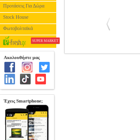
Προτάσεις Για Δώρα
Stock House
Φωτοβολταϊκά
SUPER MARKET
JBL CLUB_34F (3.5'' -