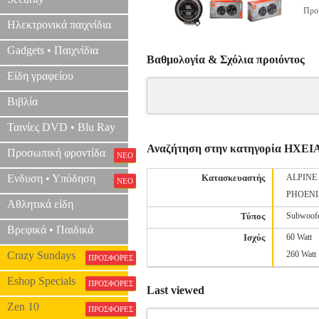
Προτ
Ηλεκτρονικά παιχνίδια
Gadgets • Παιχνίδια
Βαθμολογία & Σχόλια προιόντος
Είδη γραφείου
Βιβλία
Ταινίες DVD • Blu Ray
Αναζήτηση στην κατηγορία ΗΧ
Προσωπική φροντίδα
ΝΕΟ
Ενδυση • Υπόδηση
Κατασκευαστής
ALPINE
ΝΕΟ
PHOENI
Αθλητικά είδη
Τύπος
Subwoof
Βρεφικά • Παιδικά
Ισχύς
60 Watt
Crazy Sundays
260 Watt
ΠΡΟΣΦΟΡΕΣ
Eshop Specials
ΠΡΟΣΦΟΡΕΣ
Last viewed
Zen 10
ΠΡΟΣΦΟΡΕΣ