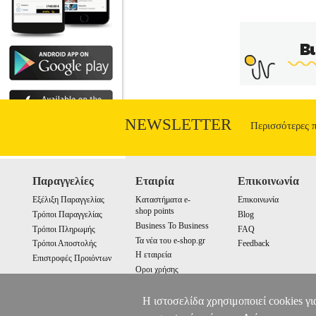
NEWSLETTER
Περισσότερες 
Παραγγελίες
Εταιρία
Επικοινωνία
Εξέλιξη Παραγγελίας
Καταστήματα e-
Επικοινωνία
shop points
Τρόποι Παραγγελίας
Blog
Business To Business
Τρόποι Πληρωμής
FAQ
Τα νέα του e-shop.gr
Τρόποι Αποστολής
Feedback
Η εταιρεία
Επιστροφές Προιόντων
Οροι χρήσης
Cookies
Η ιστοσελίδα χρησιμοποιεί cookies γι