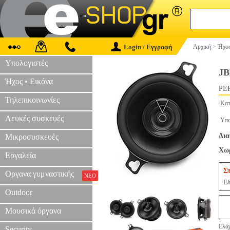
Login / Εγγραφή
Αρχική
>
Ήχος
Υπολογιστές
JB
Ήχος • Εικόνα
PER
Τηλεπικοινωνίες
Κατ
Λευκές συσκευές
Υπο
Δια
Μικροσυσκευές
Χωρ
Εργαλεία
Σ
Οργανα γυμναστικής
ΝΕΟ
Εδ
Outdoor
Μουσικά όργανα
Ελάχ
Security