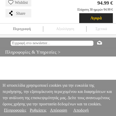
94.99 €
Wishlist
Ελάχιστη 30 ημερών 94.99 €
Share
Αγορά
Περιγραφή
Αξιολόγηση
Σχετικά
JANOD ΣΤΑΘΜΟΣ ΑΥΤΟΚΙΝΗΤΩΝ J05718
EPI.21333
EPI.21333
-
-
ΕΚΠΑΙΔΕΥΤΙΚΑ
JANOD ΣΤΑΘΜΟΣ
ΑΥΤΟΚΙΝΗΤΩΝ J05718
Πληροφορίες & Υπηρεσίες >
94.99
Η ιστοσελίδα χρησιμοποιεί cookies για την ευκολία της
περιήγησης, την εξατομίκευση περιεχομένου και διαφημίσεων και
την ανάλυση της επισκεψιμότητάς μας. Δείτε τους ανανεωμένους
όρους χρήσης για την προστασία δεδομένων και τα cookies.
Πληροφορίες
Ρυθμίσεις
Απόρριψη
Αποδοχή