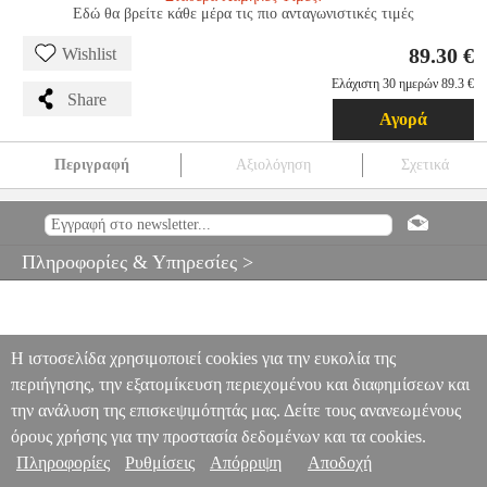
Εδώ θα βρείτε κάθε μέρα τις πιο ανταγωνιστικές τιμές
89.30 €
Wishlist
Ελάχιστη 30 ημερών 89.3 €
Share
Αγορά
Περιγραφή
Αξιολόγηση
Σχετικά
JANOD CANDY CHIC DOLL'S PRAM
EPI.21319
EPI.21319
-
-
ΕΚΠΑΙΔΕΥΤΙΚΑ
JANOD CANDY CHIC DOLL'S PRAM
89.30
Πληροφορίες & Υπηρεσίες >
Η ιστοσελίδα χρησιμοποιεί cookies για την ευκολία της
περιήγησης, την εξατομίκευση περιεχομένου και διαφημίσεων και
την ανάλυση της επισκεψιμότητάς μας. Δείτε τους ανανεωμένους
όρους χρήσης για την προστασία δεδομένων και τα cookies.
Πληροφορίες
Ρυθμίσεις
Απόρριψη
Αποδοχή