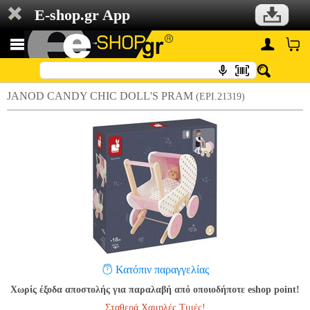
E-shop.gr App
JANOD CANDY CHIC DOLL'S PRAM
(EPI.21319)
Κατόπιν παραγγελίας
Χωρίς έξοδα αποστολής για παραλαβή από οποιοδήποτε eshop point!
Σταθερά Χαμηλές Τιμές!