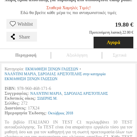
Σταθερά Χαμηλές Τιμές!
Εδώ θα βρείτε κάθε μέρα τις πιο ανταγωνιστικές τιμές
19.80 €
Wishlist
Προτεινόμενη λιανική 22.00 €
Share
Αγορά
Περιγραφή
Αξιολόγηση
Σχετικά
Κατηγορία:
•
ΕΚΜΑΘΗΣΗ ΞΕΝΩΝ ΓΛΩΣΣΩΝ
ΝΑΛΝΤΙΝΙ ΜΑΡΙΑ, ΣΔΡΟΛΙΑΣ ΑΡΙΣΤΟΤΕΛΗΣ στην κατηγορία
ΕΚΜΑΘΗΣΗ ΞΕΝΩΝ ΓΛΩΣΣΩΝ
ISBN:
978-960-468-171-6
Συγγραφέας:
,
ΝΑΛΝΤΙΝΙ ΜΑΡΙΑ
ΣΔΡΟΛΙΑΣ ΑΡΙΣΤΟΤΕΛΗΣ
Εκδοτικός οίκος:
ΣΙΔΕΡΗΣ Μ.
Σελίδες:
272
Διαστάσεις:
17Χ24
Ημερομηνία Έκδοσης:
Οκτώβριος
2018
Το βιβλίο ITALIANO IN TEST C1 περιλαμβάνει 10 TEST
αυτοαξιολόγησης. Τα TEST είναι ένα απαραίτητο εργαλείο τόσο για τον
μαθητή όσο και για τον καθηγητή για τη σωστή προετοιμασία όλων των
εξετάσεων για την πιστοποίηση της γλώσσας επιπέδου C1. Κάθε TEST