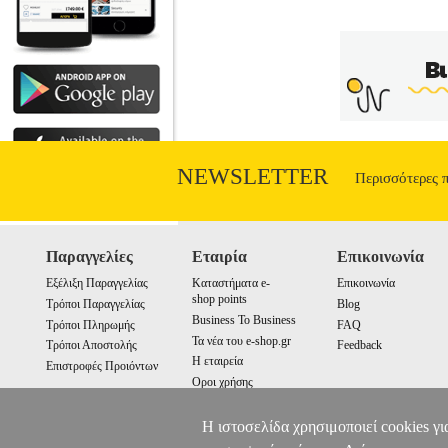
NEWSLETTER
Περισσότερες 
Παραγγελίες
Εταιρία
Επικοινωνία
Εξέλιξη Παραγγελίας
Καταστήματα e-
Επικοινωνία
shop points
Τρόποι Παραγγελίας
Blog
Business To Business
Τρόποι Πληρωμής
FAQ
Τα νέα του e-shop.gr
Τρόποι Αποστολής
Feedback
Η εταιρεία
Επιστροφές Προιόντων
Οροι χρήσης
Cookies
Η ιστοσελίδα χρησιμοποιεί cookies γι