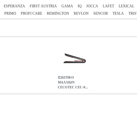
ESPERANZA
FIRST AUSTRIA
GAMA
IQ
JOCCA
LAFET
LEXICAL
PRIMO
PROFI CARE
REMINGTON
REVLON
SENCOR
TESLA
TRIS
ΙΣΙΩΤΙΚΟ
ΜΑΛΛΙΩΝ
CECOTEC CEC-0...
EC-03460 ΜΕ ΚΕΡΑΜΙΚΕΣ ΠΛΑΚΕΣ
HAP.306850
HAP.306850
C
ρία ΙΣΙΩΤΙΚΑ Επαναφορτιζόμενη Πρέσα Μαλλιών Με Κεραμικές Πλ
ία και υγιή μαλλιά. - Κλείδωμα ασφαλείας για εύκολη αποθήκευση. 
ς:2 cm.• Μπαταρία:Επαναφορτιζόμενη μπαταρία 5 V, 2600 mAh. • Αυ
στάσεις:3 x 4 x 21 cm. • Βάρος:190 g. • Εγγύηση: 2 χρόνια. DOA 7 η
03460 ΜΕ ΚΕΡΑΜΙΚΕΣ ΠΛΑΚΕΣ
0