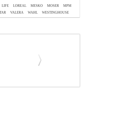
LIFE
LOREAL
MESKO
MOSER
MPM
TAR
VALERA
WAHL
WESTINGHOUSE
ECOTEC
CECOTEC
ΙΣΙΩΤΙΚΑ
Κατηγορία:
άκες 180?C. -Κεραμική επίστρωση για
-Συμπαγής σχεδιασμός. • Θερμοκρασία:180?C. •
τονομία:30 λεπτά. • Περιλαμβάνει:Καλώδιο
μερών
ΙΣΙΩΤΙΚΟ ΜΑΛΛΙΩΝ CECOTEC CEC-