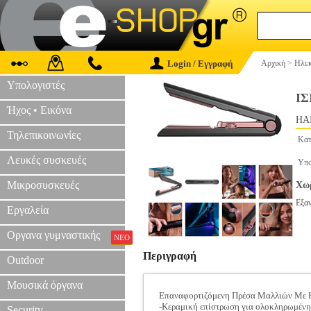
Login / Εγγραφή
Αρχική
>
Ηλεκ
Υπολογιστές
Ι
Ήχος • Εικόνα
HAP
Τηλεπικοινωνίες
Κατ
Λευκές συσκευές
Υπο
Μικροσυσκευές
Χωρ
Εξα
Εργαλεία
Οργανα γυμναστικής
ΝΕΟ
Περιγραφή
Outdoor
Μουσικά όργανα
Επαναφορτιζόμενη Πρέσα Μαλλιών Με Κ
-Κεραμική επίστρωση για ολοκληρωμένη π
Security