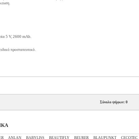
κευση.
ία 5 V, 2600 mAh.
ειδικό προστατευτικό.
Σύνολο ψήφων: 0
ΤΙΚΑ
ER
ANLAN
BABYLISS
BEAUTIFLY
BEURER
BLAUPUNKT
CECOTEC