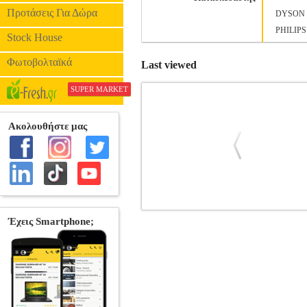
Προτάσεις Για Δώρα
DYSON
PHILIPS
Stock House
Φωτοβολταϊκά
Last viewed
SUPER MARKET
ΙΣΙΩΤΙΚΟ ΜΑΛΛΙΩΝ CECOTEC C
ΙΣΙΩΤΙΚΑ •CECOTEC στην κατηγο
ολοκληρωμένη προστασία και δυνατά, λε
Μήκος πλάκας:8 cm. • Πλάτος πλάκα
φόρτισης με ειδικό προστατευτικό. • Δια