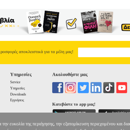
προσφορές αποκλειστικά για τα μέλη μας!
Υπηρεσίες
Ακολουθήστε μας
Service
Υπηρεσίες
Downloads
Εγγυήσεις
Κατεβάστε το app μας!
α την ευκολία της περιήγησης, την εξατομίκευση περιεχομένου και δι