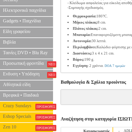
- Κλείδωμα ασφαλείας για εύκολη αποθή
-Συμπαγής σχεδιασμός.
Ηλεκτρονικά παιχνίδια
Θερμοκρασία:
180?C.
Gadgets • Παιχνίδια
Μήκος πλάκας:
8 cm.
Πλάτος πλάκας:
2 cm.
Είδη γραφείου
Μπαταρία:
Επαναφορτιζόμενη μπαταρ
Αυτονομία:
30 λεπτά.
Βιβλία
Περιλαμβάνει:
Καλώδιο φόρτισης με 
Ταινίες DVD • Blu Ray
Διαστάσεις:
3 x 4 x 21 cm.
Βάρος:
190 g.
Προσωπική φροντίδα
ΝΕΟ
Εγγύηση:
2 χρόνια.
DOA 7 ημερών
Ενδυση • Υπόδηση
ΝΕΟ
Βαθμολογία & Σχόλια προιόντος
Αθλητικά είδη
Βρεφικά • Παιδικά
Crazy Sundays
ΠΡΟΣΦΟΡΕΣ
Eshop Specials
ΠΡΟΣΦΟΡΕΣ
Αναζήτηση στην κατηγορία ΙΣΙΩ
Zen 10
ΠΡΟΣΦΟΡΕΣ
Κατασκευαστής
-
ADL