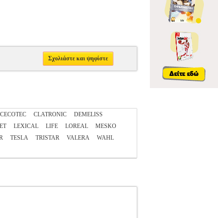
Σχολιάστε και ψηφίστε
CECOTEC
CLATRONIC
DEMELISS
ET
LEXICAL
LIFE
LOREAL
MESKO
R
TESLA
TRISTAR
VALERA
WAHL