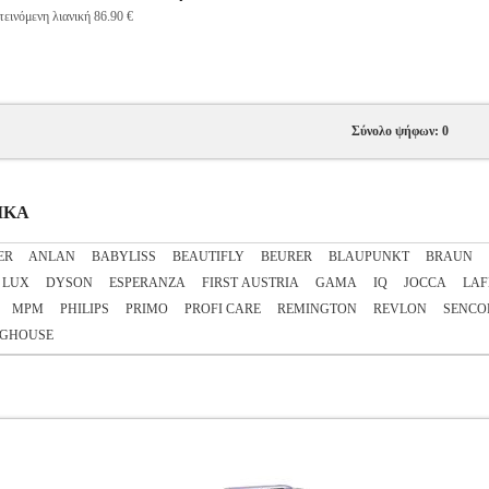
εινόμενη λιανική 86.90 €
Σύνολο ψήφων: 0
ΤΙΚΑ
ER
ANLAN
BABYLISS
BEAUTIFLY
BEURER
BLAUPUNKT
BRAUN
 LUX
DYSON
ESPERANZA
FIRST AUSTRIA
GAMA
IQ
JOCCA
LAF
MPM
PHILIPS
PRIMO
PROFI CARE
REMINGTON
REVLON
SENCO
NGHOUSE