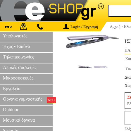
Login / Εγγραφή
Αρχική
>
Ηλεκ
Υπολογιστές
ΙΣ
Ήχος • Εικόνα
HAP
Τηλεπικοινωνίες
Κατ
Λευκές συσκευές
Υπο
Δια
Μικροσυσκευές
Χωρ
Εργαλεία
Σ
Οργανα γυμναστικής
ΝΕΟ
Εδ
Outdoor
Μουσικά όργανα
Ελάχ
Security