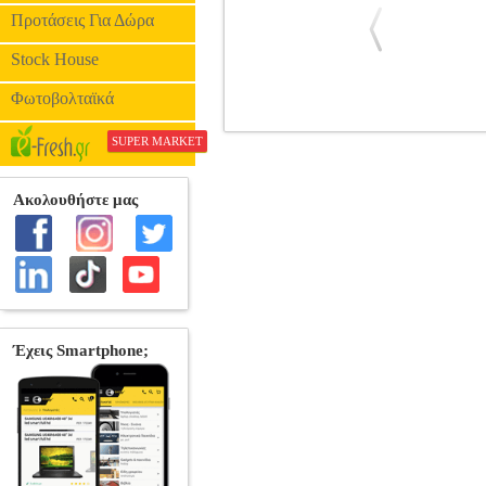
Προτάσεις Για Δώρα
Stock House
Φωτοβολταϊκά
ΙΣΙΩΤΙΚΗ ΜΑΛΛΙΩΝ PHILIPS 
SUPER MARKET