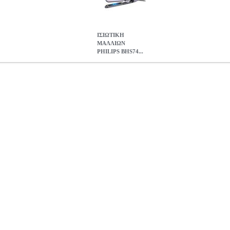
ΙΣΙΩΤΙΚΗ
ΜΑΛΛΙΩΝ
PHILIPS BHS74...
BHS742/00 METALLIC LIGHT PURPLE
HAP.181463
HAP.181463
ΜΑΛΛΙΩΝ PHILIPS BHS742/00 METALLIC LIGHT PURPL
69.70