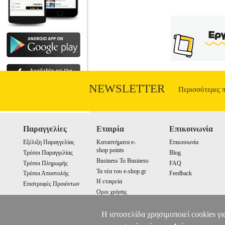
NEWSLETTER
Περισσότερες 
Παραγγελίες
Εταιρία
Επικοινωνία
Εξέλιξη Παραγγελίας
Καταστήματα e-
Επικοινωνία
shop points
Τρόποι Παραγγελίας
Blog
Business To Business
Τρόποι Πληρωμής
FAQ
Τα νέα του e-shop.gr
Τρόποι Αποστολής
Feedback
Η εταιρεία
Επιστροφές Προιόντων
Οροι χρήσης
Cookies
Η ιστοσελίδα χρησιμοποιεί cookies γι