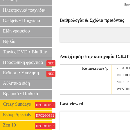
Προτ
Ηλεκτρονικά παιχνίδια
Βαθμολογία & Σχόλια προιόντος
Gadgets • Παιχνίδια
Είδη γραφείου
Βιβλία
Ταινίες DVD • Blu Ray
Αναζήτηση στην κατηγορία ΙΣΙΩ
Προσωπική φροντίδα
ΝΕΟ
Κατασκευαστής
-
ADL
Ενδυση • Υπόδηση
ΝΕΟ
DICTRO
MOSER
Αθλητικά είδη
WESTI
Βρεφικά • Παιδικά
Last viewed
Crazy Sundays
ΠΡΟΣΦΟΡΕΣ
Eshop Specials
ΠΡΟΣΦΟΡΕΣ
Zen 10
ΠΡΟΣΦΟΡΕΣ