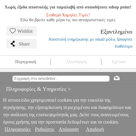
Χωρίς έξοδα αποστολής για παραλαβή από οποιοδήποτε eshop point!
Σταθερά Χαμηλές Τιμές!
Εδώ θα βρείτε κάθε μέρα τις πιο ανταγωνιστικές τιμές
Εξαντλημένο
Wishlist
Αποστολή ενημέρωσης με email μόλις ξαναγίνει
Share
διαθέσιμο
Περιγραφή
Αξιολόγηση
Σχετικά
ΙΩΑΝΝΗΣ ΜΑΡΓΑΖΙΩΤΗΣ - ΜΕΛΩΔΙΚΕΣ ΑΣΚΗΣΕΙΣ
ΒΥΖΑΝΤΙΝΗΣ ΜΟΥΣΙΚΗΣ
MSC.607246
MSC.607246
ΦΙΛΙΠΠΟΣ ΝΑΚΑΣ
ΦΙΛΙΠΠΟΣ ΝΑΚΑΣ
ΜΟΥΣΙΚΑ ΒΙΒΛΙΑ
Πληροφορίες & Υπηρεσίες >
ΘΕΩΡΗΤΙΚΑ
ΙΩΑΝΝΗΣ ΜΑΡΓΑΖΙΩΤΗΣ - ΜΕΛΩΔΙΚΕΣ
ΑΣΚΗΣΕΙΣ ΒΥΖΑΝΤΙΝΗΣ ΜΟΥΣΙΚΗΣ
Η ιστοσελίδα χρησιμοποιεί cookies για την ευκολία της
0
περιήγησης, την εξατομίκευση περιεχομένου και διαφημίσεων και
την ανάλυση της επισκεψιμότητάς μας. Δείτε τους ανανεωμένους
όρους χρήσης για την προστασία δεδομένων και τα cookies.
Πληροφορίες
Ρυθμίσεις
Απόρριψη
Αποδοχή