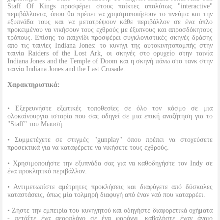
Staff Of Kings προσφέρει στους παίκτες απολύτως "interactive"
περιβάλλοντα, όπου θα πρέπει να χρησιμοποιήσουν το πνεύμα και την
εξυπνάδα τους και να μετατρέψουν κάθε περιβάλλον σε ένα όπλο
προκειμένου να νικήσουν τους εχθρούς με έξυπνους και απροσδόκητους
τρόπους. Επίσης το παιχνίδι προσφέρει συγκλονιστικές σκηνές δράσης
από τις ταινίες Indiana Jones: το κυνήγι της αυτοκινητοπομπής στην
ταινία Raiders of the Lost Ark, οι σκηνές στο ορυχείο στην ταινία
Indiana Jones and the Temple of Doom και η σκηνή πάνω στο τανκ στην
ταινία Indiana Jones and the Last Crusade.
Χαρακτηριστικά:
• Εξερευνήστε εξωτικές τοποθεσίες σε όλο τον κόσμο σε μια
ολοκαίνουργια ιστορία που σας οδηγεί σε μια επική αναζήτηση για το
"Staff" του Μωυσή.
• Συμμετέχετε σε στιγμές "gunplay" όπου πρέπει να στοχεύσετε
προσεκτικά για να καταφέρετε να νικήσετε τους εχθρούς.
• Χρησιμοποιήστε την εξυπνάδα σας για να καθοδηγήστε τον Indy σε
ένα προκλητικό περιβάλλον.
• Αντιμετωπίστε αμέτρητες προκλήσεις και διαφύγετε από δύσκολες
καταστάσεις, όπως μία τολμηρή διαφυγή από έναν ναό που καταρρέει.
• Ζήστε την εμπειρία του κυνηγητού και οδηγήστε διαφορετικά οχήματα
- πετάξτε ένα αεροπλάνο σε ένα φαράγγι, καβαλήστε έναν άγριο