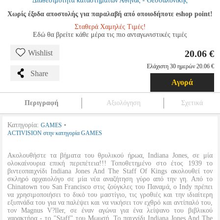
Διαθεσιμότητα καταστημάτων Αθήνας - Θεσσαλονίκης
Χωρίς έξοδα αποστολής για παραλαβή από οποιοδήποτε eshop point!
Σταθερά Χαμηλές Τιμές!
Εδώ θα βρείτε κάθε μέρα τις πιο ανταγωνιστικές τιμές
20.06 €
Wishlist
Ελάχιστη 30 ημερών 20.06 €
Share
Αγορά
Περιγραφή
Αξιολόγηση
Σχετικά
Κατηγορία:
•
GAMES
ACTIVISION στην κατηγορία GAMES
Ακολουθήστε τα βήματα του θρυλικού ήρωα, Indiana Jones, σε μία
ολοκαίνουρια επική περιπέτεια!!! Τοποθετημένο στο έτος 1939 το
βιντεοπαιχνίδι Indiana Jones And The Staff Of Kings ακολουθεί τον
σκληρό αρχαιολόγο σε μία νέα αναζήτηση γύρο από την γη. Από το
Chinatown του San Francisco στις ζούγκλες του Παναμά, ο Indy πρέπει
να χρησιμοποιήσει το δικό του μαστίγιο, τις γροθιές και την ιδιαίτερη
εξυπνάδα του για να παλέψει και να νικήσει τον εχθρό και αντίπαλό του,
τον Magnus V?ller, σε έναν αγώνα για ένα λείψανο του βιβλικού
χαρακτήρα - το "Staff" του Μωυσή. Το παιχνίδι Indiana Jones And The