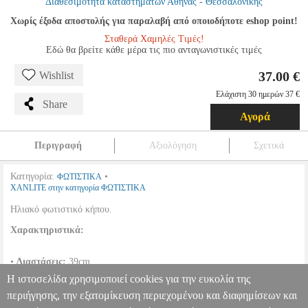
Διαθεσιμότητα καταστημάτων Αθήνας - Θεσσαλονίκης
Χωρίς έξοδα αποστολής για παραλαβή από οποιοδήποτε eshop point!
Σταθερά Χαμηλές Τιμές!
Εδώ θα βρείτε κάθε μέρα τις πιο ανταγωνιστικές τιμές
37.00 €
Wishlist
Ελάχιστη 30 ημερών 37 €
Share
Αγορά
Περιγραφή
Αξιολόγηση
Σχετικά
Κατηγορία:
•
ΦΩΤΙΣΤΙΚΑ
XANLITE στην κατηγορία ΦΩΤΙΣΤΙΚΑ
Ηλιακό φωτιστικό κήπου.
Χαρακτηριστικά:
•
Διαστάσεις:
39cm
•
Χρώμα Φωτισμού:
λευκό / rgb
Η ιστοσελίδα χρησιμοποιεί cookies για την ευκολία της
•
Προστασία:
ip44
περιήγησης, την εξατομίκευση περιεχομένου και διαφημίσεων και