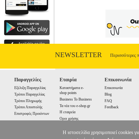
ΕΚΔΟΣΕΙΣ •ΜΠΙΣΚΟΣ ΜΙΧΑΛΗΣ στην
οίκος: ΤΟ ΑΝΩΝΥΜΟ ΒΙΒΛΙΟ Σελίδες
ΤΩΝ ΑΛΥΚΩΝ Ηλιακή αλοπηγία σημαίνει 
θαλασσινό νερό, μέσω της ηλιακής εξάτμι
και η εφαρμογή της στις αλυκές, σε συν
χαρακτηρίζεται βιώσιμη και με αειφό
διάταξη των χώρων της αλυκής, να διατηρ
προστατεύει το φυσικό περιβάλλον τ
προϋποθέσεων. Το πρώτο μέρος περιέχει
NEWSLETTER
εμπλακεί σε μαθηματικές συναρτήσεις 
Περισσότερες 
όσους ασχολούνται με τη θεωρία και
παρουσιάζεται ένα υπόδειγμα μελέτης
Παραγγελίες
Εταιρία
Επικοινωνία
Εξέλιξη Παραγγελίας
Καταστήματα e-
Επικοινωνία
shop points
Τρόποι Παραγγελίας
Blog
Business To Business
Τρόποι Πληρωμής
FAQ
Τα νέα του e-shop.gr
Τρόποι Αποστολής
Feedback
Η εταιρεία
Επιστροφές Προιόντων
Οροι χρήσης
Cookies
Η ιστοσελίδα χρησιμοποιεί cookies γι