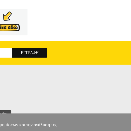
υγγραφέας: ΜΠΙΣΚΟΣ ΜΙΧΑΛΗΣ Εκδοτικός
6 ΣΧΕΔΙΑΣΜΟΣ, ΚΑΤΑΣΚΕΥΗ ΚΑΙ ΛΕΙΤΟΥΡΓΙΑ
σική διεργασία παραγωγής του αλατιού από το
 της σύγχρονης ηλιακής αλοπηγικής τεχνολογίας
ς. Μια φιλική προς το περιβάλλον αλυκή σήμερα
ιλαμβάνει μία όσο το δυνατόν σωστή γενική
ους πυθμένες των λεκανών και των αλοπηγίων, να
ξετάζεται αναλυτικά η υλοποίηση αυτών των
εί στα θέματα της ηλιακής αλοπηγίας χωρίς να
έρος περιέχει τα κεφάλαια 4 έως 7 και αφορά
λιακή αλοπηγία. Τέλος, το παράρτημα, όπου
αι εμπεδώνει την ύλη του παρόντος βιβλίου,
ΓΙΑ
αφημίσεων και την ανάλυση της