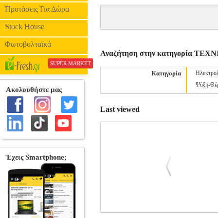
Προτάσεις Για Δώρα
Stock House
Φωτοβολταϊκά
Αναζήτηση στην κατηγορία ΤΕ
SUPER MARKET
Κατηγορία
Ηλεκτρολ
Ψύξη-Θέ
Last viewed
ΗΛΙΑΚΗ ΑΛΟΠΗΓΙΑ
BKS.018902