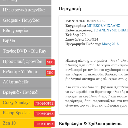
Περιγραφή
Ηλεκτρονικά παιχνίδια
Gadgets • Παιχνίδια
ISBN:
978-618-5097-23-3
Συγγραφέας:
ΜΠΙΣΚΟΣ ΜΙΧΑΛΗΣ
Είδη γραφείου
Εκδοτικός οίκος:
ΤΟ ΑΝΩΝΥΜΟ ΒΙΒΛ
Σελίδες:
270
Διαστάσεις:
15,8Χ24
Βιβλία
Ημερομηνία Έκδοσης:
Μάιος
2016
Ταινίες DVD • Blu Ray
Ηλιακή αλοπηγία σημαίνει ηλιακή αλατ
Προσωπική φροντίδα
ΝΕΟ
ηλιακής εξάτμισης. Το κύριο αντικείμε
συνδυασμό με τον άριστο σχεδιασμό τους
Ενδυση • Υπόδηση
ΝΕΟ
εάν πληροί τις ακόλουθες βασικές προϋπ
βιολογικό σύστημα στις άλμες και στους
Αθλητικά είδη
Στα επτά κεφάλαια του βιβλίου εξετάζετ
να ενημερωθεί στα θέματα της ηλιακής α
Βρεφικά • Παιδικά
περιέχει τα κεφάλαια 4 έως 7 και αφορά
παράρτημα, όπου παρουσιάζεται ένα υπό
Crazy Sundays
ΠΡΟΣΦΟΡΕΣ
δίνοντάς του και έναν εκπαιδευτικό χαρα
Eshop Specials
ΠΡΟΣΦΟΡΕΣ
Zen 10
Βαθμολογία & Σχόλια προιόντος
ΠΡΟΣΦΟΡΕΣ