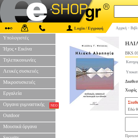
Login / Εγγραφή
Αρχική
>
Βιβλ
Υπολογιστές
ΗΛΙ
Ήχος • Εικόνα
BKS.0
Τηλεπικοινωνίες
Κατηγο
Λευκές συσκευές
Υποκατ
Διαθεσ
Μικροσυσκευές
Χωρίς 
Εργαλεία
Σταθ
Οργανα γυμναστικής
ΝΕΟ
Εδώ θα
Outdoor
Μουσικά όργανα
Προτεινό
Security