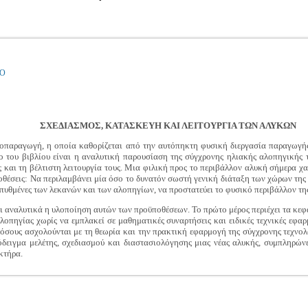
ΙΟ
ΣΧΕΔΙΑΣΜΟΣ, ΚΑΤΑΣΚΕΥΗ ΚΑΙ ΛΕΙΤΟΥΡΓΙΑ ΤΩΝ ΑΛΥΚΩΝ
οπαραγωγή, η οποία καθορίζεται από την αυτόπηκτη φυσική διεργασία παραγωγής
νο του βιβλίου είναι η αναλυτική παρουσίαση της σύγχρονης ηλιακής αλοπηγικής τ
 και τη βέλτιστη λειτουργία τους. Μια φιλική προς το περιβάλλον αλυκή σήμερα 
οθέσεις: Να περιλαμβάνει μία όσο το δυνατόν σωστή γενική διάταξη των χώρων της α
 πυθμένες των λεκανών και των αλοπηγίων, να προστατεύει το φυσικό περιβάλλον της
αι αναλυτικά η υλοποίηση αυτών των προϋποθέσεων. Το πρώτο μέρος περιέχει τα κε
λοπηγίας χωρίς να εμπλακεί σε μαθηματικές συναρτήσεις και ειδικές τεχνικές εφαρ
 όσους ασχολούνται με τη θεωρία και την πρακτική εφαρμογή της σύγχρονης τεχνολο
δειγμα μελέτης, σχεδιασμού και διαστασιολόγησης μιας νέας αλυκής, συμπληρώνε
κτήρα.