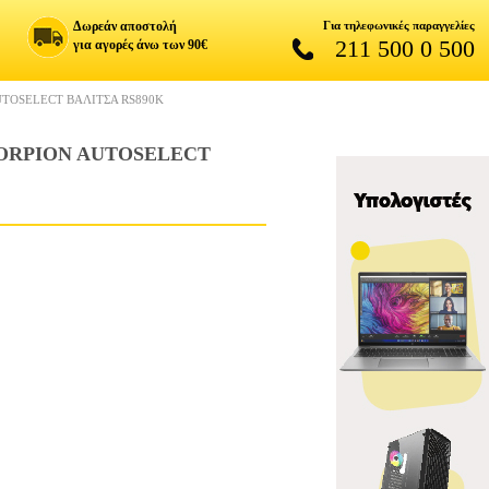
Δωρεάν αποστολή
Για τηλεφωνικές παραγγελίες
211 500 0 500
για αγορές άνω των 90€
UTOSELECT ΒΑΛΙΤΣΑ RS890K
CORPION AUTOSELECT