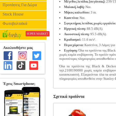
Μέγεθος λεπίδας [σεγάτσας]:
239/15
Προτάσεις Για Δώρα
Μαλακή λαβή:
Ναι.
Μήκος καλωδίου:
3 m.
Stock House
Κασετίνα:
Ναι.
Φωτοβολταϊκά
Σφιγκτήρας λεπίδας χωρίς εργαλείο
Ηχητική πίεση:
88.5 dB(A).
SUPER MARKET
Ακουστική πίεση:
95.5 dB(A).
Κραδασμοί:
11.6 m/s².
Περιεχόμενα:
Κασετίνα, 3 Λάμες για
Εγγύηση:
Όλα τα προϊόντα της Black
χωρίς καμία επιβάρυνση. Το προϊόν πρέπ
περισσότερες πληροφορίες απευθυνθείτε
Όλα τα προϊόντα της Black & Decker,
τηλ.2108190000 χωρίς καμία επιβάρυνσ
κατασκευαστή. Εξαιρούνται όλα τα αναλώ
πληροφορίες απευθυνθείτε στην Stanley
Σχετικά προϊόντα