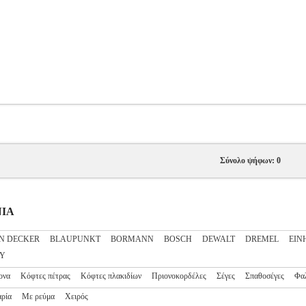
Σύνολο ψήφων: 0
ΝΙΑ
N DECKER
BLAUPUNKT
BORMANN
BOSCH
DEWALT
DREMEL
EIN
EY
ονα
Κόφτες πέτρας
Κόφτες πλακιδίων
Πριονοκορδέλες
Σέγες
Σπαθοσέγες
Φα
ρία
Με ρεύμα
Χειρός