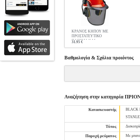
ΚΡΑΝΟΣ ΚΗΠΟΥ ΜΕ
ΠΡΟΣΤΑΤΕΥΤΙΚΟ
ΠΛΕΓΜΑ ΚΑΙ
31.95 €
ΩΤΟΑΣΠΙΔΕΣ 4500480
Βαθμολογία & Σχόλια προιόντος
Αναζήτηση στην κατηγορία ΠΡΙΟ
Κατασκευαστής
BLACK 
STANL
Τύπος
Δισκοπρί
Παροχή ρεύματος
Με μπατα