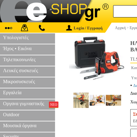
Login / Εγγραφή
Αρχική
>
Εργα
Υπολογιστές
Η
Ήχος • Εικόνα
ΒΑ
Τηλεπικοινωνίες
TLS
Κατ
Λευκές συσκευές
Υπο
Μικροσυσκευές
•
Δε
Εργαλεία
Δια
Χωρ
Οργανα γυμναστικής
ΝΕΟ
Outdoor
Σ
Εδ
Μουσικά όργανα
Security