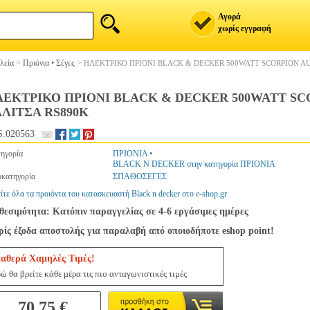
Αγορά
χωρίς εγγραφή
λεία
>
Πριόνια • Σέγες
>
ΗΛΕΚΤΡΙΚΟ ΠΡΙΟΝΙ BLACK & DECKER 500WATT SCORPION A
ΛΕΚΤΡΙΚΟ ΠΡΙΟΝΙ BLACK & DECKER 500WATT S
ΛΙΤΣΑ RS890K
.020563
ηγορία
ΠΡΙΟΝΙΑ
•
BLACK N DECKER στην κατηγορία ΠΡΙΟΝΙΑ
κατηγορία
ΣΠΑΘΟΣΕΓΕΣ
ίτε όλα τα προιόντα του κατασκευαστή Black n decker στο e-shop.gr
θεσιμότητα: Κατόπιν παραγγελίας σε 4-6 εργάσιμες ημέρες
ίς έξοδα αποστολής για παραλαβή από οποιοδήποτε eshop point!
ταθερά Χαμηλές Τιμές!
ώ θα βρείτε κάθε μέρα τις πιο ανταγωνιστικές τιμές
70.75 €