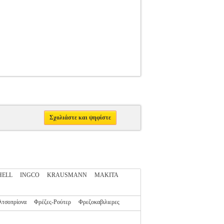
Σχολιάστε και ψηφίστε
HELL
INGCO
KRAUSMANN
MAKITA
λτσοπρίονα
Φρέζες-Ρούτερ
Φρεζοκαβιλιερες