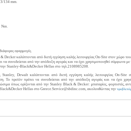
3/134 mm.
:
Ναι.
 διάφορες εφαρμογές.
 & Decker καλύπτονται από διετή εγγύηση καλής λειτουργίας On-Site στον χώρο το
ει να συνοδεύεται από την απόδειξη αγοράς και να έχει χρησιμοποιηθεί σύμφωνα με
 στην Stanley-Black&Decker Hellas στο τηλ.2108985208.
 Stanley, Dewalt καλύπτονται από διετή εγγύηση καλής λειτουργίας On-Site
η. Το προϊόν πρέπει να συνοδεύεται από την απόδειξη αγοράς και να έχει χρη
σιμα όπως ορίζονται από την Stanley Black & Decker: μπαταρίες, φορτιστές, αντ
-Black&Decker Hellas στο Greece.Service@sbdinc.com, ακολουθώντας την
προβλεπόμ