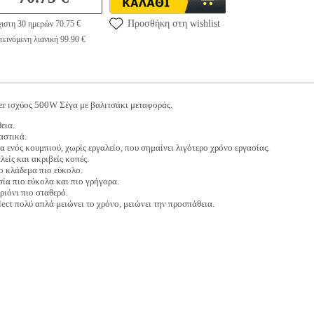
Προσθήκη στη wishlist
ιστη 30 ημερών 70.75 €
εινόμενη λιανική 99.90 €
er ισχύος 500W Σέγα με βαλιτσάκι μεταφοράς.
εια.
αστικά.
 ενός κουμπιού, χωρίς εργαλείο, που σημαίνει λιγότερο χρόνο εργασίας.
είς και ακριβείς κοπές.
το κλάδεμα πιο εύκολο.
σία πιο εύκολα και πιο γρήγορα.
ριόνι πιο σταθερό.
ect πολύ απλά μειώνει το χρόνο, μειώνει την προσπάθεια.