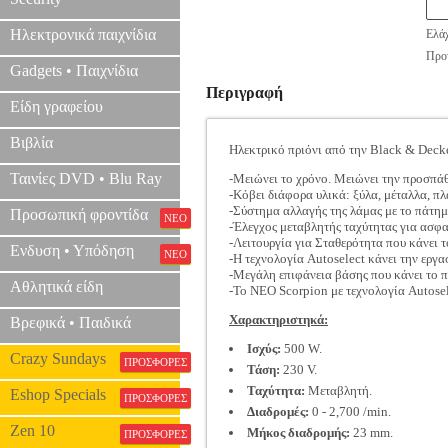
Ηλεκτρονικά παιχνίδια
Ελάχ
Προτ
Gadgets • Παιχνίδια
Περιγραφή
Είδη γραφείου
Βιβλία
Ηλεκτρικό πριόνι από την Black & Deck
Ταινίες DVD • Blu Ray
-Μειώνει το χρόνο. Μειώνει την προσπάθ
-Κόβει διάφορα υλικά: ξύλα, μέταλλα, πλ
-Σύστημα αλλαγής της λάμας με το πάτημα
Προσωπική φροντίδα
ΝΕΟ
-Έλεγχος μεταβλητής ταχύτητας για ασφαλ
-Λειτουργία για Σταθερότητα που κάνει 
Ενδυση • Υπόδηση
ΝΕΟ
-Η τεχνολογία Autoselect κάνει την εργα
-Μεγάλη επιφάνεια βάσης που κάνει το π
Αθλητικά είδη
-Το ΝΕΟ Scorpion με τεχνολογία Autosel
Χαρακτηριστηκά:
Βρεφικά • Παιδικά
Ισχύς:
500 W.
Crazy Sundays
ΠΡΟΣΦΟΡΕΣ
Τάση:
230 V.
Ταχύτητα:
Μεταβλητή.
Eshop Specials
ΠΡΟΣΦΟΡΕΣ
Διαδρομές:
0 - 2,700 /min.
Zen 10
Μήκος διαδρομής:
23 mm.
ΠΡΟΣΦΟΡΕΣ