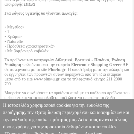
υπογραφής
IDER!
Για λόγους υγιεινής δε γίνονται αλλαγές!
• Μέγεθος>
• 1
• Χρώμα>
• Naturelle
• Πρόσθετα χαρακτηριστικά>
• Με βαμβακερό καβαλάκι
Τα προϊόντα των κατηγοριών
Αθλητικά, Βρεφικά - Παιδικά, Ενδυση
Υπόδηση
πωλούνται από την εταιρεία
Electronic Shopping Greece ΑΕ
σε συνεργασία με το site
Plus4u.gr
. Η υποστήριξη μετά την πώληση και
οι εγγυήσεις των προϊόντων αυτών παρέχονται από την ίδια εταιρεία
μέσα από το site www.plus4u.gr και το τηλεφωνικό κέντρο 211 2000
700.
Μπορείτε να συνδυάσετε τα προϊόντα αυτά με τα υπόλοιπα προϊόντα του
e-shop.gr και να τα παραλάβετε μαζί ώστε να μειώσετε τα έξοδα
αποστολής. Μπορείτε επίσης να παραλάβετε από οποιοδήποτε eshop
Η ιστοσελίδα χρησιμοποιεί cookies για την ευκολία της
point με μηδενικά έξοδα αποστολής ανεξαρτήτως ύψους παραγγελίας!
περιήγησης, την εξατομίκευση περιεχομένου και διαφημίσεων και
την ανάλυση της επισκεψιμότητάς μας. Δείτε τους ανανεωμένους
IDER ΚΑΛΣΟΝ ΕΛΑΣΤΙΚΟ TOE FREE 10DEN. NATURELLE
(1)
PL3.122030995
PL3.122030995
IDER
IDER
ΓΥΝΑΙΚΑ-
όρους χρήσης για την προστασία δεδομένων και τα cookies.
ΚΑΛΣΟΝ
Κατηγορία: ΓΥΝΑΙΚΑ-ΚΑΛΣΟΝ •IDER στην κατηγορία
Πληροφορίες
Ρυθμίσεις
Απόρριψη
Αποδοχή