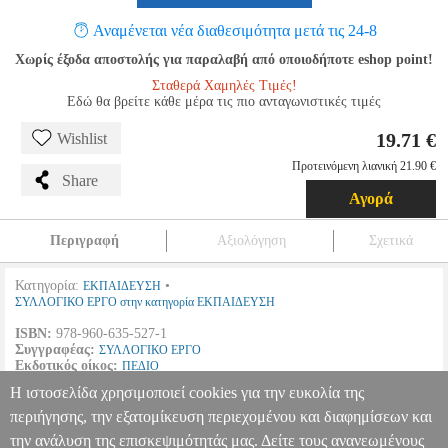
Αναμένεται νέα διαθεσιμότητα μετά τις 24-8
Χωρίς έξοδα αποστολής για παραλαβή από οποιοδήποτε eshop point!
Σταθερά Χαμηλές Τιμές!
Εδώ θα βρείτε κάθε μέρα τις πιο ανταγωνιστικές τιμές
19.71 €
Wishlist
Προτεινόμενη λιανική 21.90 €
Share
Αγορά
Περιγραφή
Αξιολόγηση
Σχετικά
Κατηγορία:
•
ΕΚΠΑΙΔΕΥΣΗ
ΣΥΛΛΟΓΙΚΟ ΕΡΓΟ στην κατηγορία ΕΚΠΑΙΔΕΥΣΗ
ISBN:
978-960-635-527-1
Συγγραφέας:
ΣΥΛΛΟΓΙΚΟ ΕΡΓΟ
Εκδοτικός οίκος:
ΠΕΔΙΟ
Σελίδες:
328
Η ιστοσελίδα χρησιμοποιεί cookies για την ευκολία της
Διαστάσεις:
17Χ24
Ημερομηνία Έκδοσης:
Σεπτέμβριος
2022
περιήγησης, την εξατομίκευση περιεχομένου και διαφημίσεων και
την ανάλυση της επισκεψιμότητάς μας. Δείτε τους ανανεωμένους
Η ΥΙΟΘΕΤΗΣΗ ΤΗΣ ΠΡΟΣΕΓΓΙΣΗΣ STEAM ΣΤΗΝ