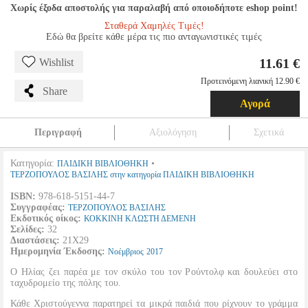
Χωρίς έξοδα αποστολής για παραλαβή από οποιοδήποτε eshop point!
Σταθερά Χαμηλές Τιμές!
Εδώ θα βρείτε κάθε μέρα τις πιο ανταγωνιστικές τιμές
11.61 €
Wishlist
Προτεινόμενη λιανική 12.90 €
Share
Αγορά
Περιγραφή
Αξιολόγηση
Σχετικά
Κατηγορία:
•
ΠΑΙΔΙΚΗ ΒΙΒΛΙΟΘΗΚΗ
ΤΕΡΖΟΠΟΥΛΟΣ ΒΑΣΙΛΗΣ στην κατηγορία ΠΑΙΔΙΚΗ ΒΙΒΛΙΟΘΗΚΗ
ISBN:
978-618-5151-44-7
Συγγραφέας:
ΤΕΡΖΟΠΟΥΛΟΣ ΒΑΣΙΛΗΣ
Εκδοτικός οίκος:
ΚΟΚΚΙΝΗ ΚΛΩΣΤΗ ΔΕΜΕΝΗ
Σελίδες:
32
Διαστάσεις:
21Χ29
Ημερομηνία Έκδοσης:
Νοέμβριος
2017
Ο Ηλίας ζει παρέα με τον σκύλο του τον Ρούντολφ και δουλεύει στο
ταχυδρομείο της πόλης του.
Κάθε Χριστούγεννα παρατηρεί τα μικρά παιδιά που ρίχνουν το γράμμα