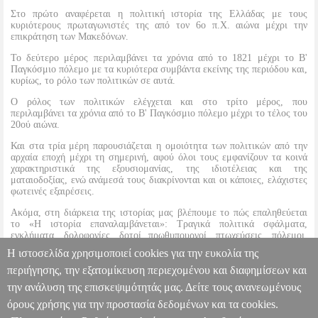
Στο πρώτο αναφέρεται η πολιτική ιστορία της Ελλάδας με τους
κυριότερους πρωταγωνιστές της από τον 6ο π.Χ. αιώνα μέχρι την
επικράτηση των Μακεδόνων.
Το δεύτερο μέρος περιλαμβάνει τα χρόνια από το 1821 μέχρι το Β'
Παγκόσμιο πόλεμο με τα κυριότερα συμβάντα εκείνης της περιόδου και,
κυρίως, το ρόλο των πολιτικών σε αυτά.
Ο ρόλος των πολιτικών ελέγχεται και στο τρίτο μέρος, που
περιλαμβάνει τα χρόνια από τo Β' Παγκόσμιο πόλεμο μέχρι το τέλος του
20ού αιώνα.
Και στα τρία μέρη παρουσιάζεται η ομοιότητα των πολιτικών από την
αρχαία εποχή μέχρι τη σημερινή, αφού όλοι τους εμφανίζουν τα κοινά
χαρακτηριστικά της εξουσιομανίας, της ιδιοτέλειας και της
ματαιοδοξίας, ενώ ανάμεσά τους διακρίνονται και οι κάποιες, ελάχιστες
φωτεινές εξαιρέσεις.
Ακόμα, στη διάρκεια της ιστορίας μας βλέπουμε το πώς επαληθεύεται
το «Η ιστορία επαναλαμβάνεται»: Τραγικά πολιτικά σφάλματα,
εγκλήματα, δολοφονίες, δοτοί πρωθυπουργοί, πτωχεύσεις, πόλεμοι,
νοθευμένα εκλογικά αποτελέσματα, εκπατρισμοί, εκτελέσεις πολιτικών
Η ιστοσελίδα χρησιμοποιεί cookies για την ευκολία της
αντιπάλων...
περιήγησης, την εξατομίκευση περιεχομένου και διαφημίσεων και
την ανάλυση της επισκεψιμότητάς μας. Δείτε τους ανανεωμένους
Η ΧΑΜΕΝΗ ΑΘΩΟΤΗΤΑ ΜΙΑΣ ΠΟΡΝΗΣ
BKS.0958354
BKS.0958354
ΡΗΓΟΠΟΥΛΟΣ ΑΓΓΕΛΟΣ
ΡΗΓΟΠΟΥΛΟΣ
όρους χρήσης για την προστασία δεδομένων και τα cookies.
ΑΓΓΕΛΟΣ
ΙΣΤΟΡΙΚΑ
Κατηγορία: ΙΣΤΟΡΙΚΑ