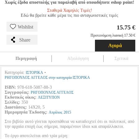
Χωρίς έξοδα αποστολής για παραλαβή από οποιοδήποτε eshop point!
Σταθερά Χαμηλές Τιμές!
Εδώ θα βρείτε κάθε μέρα τις πιο ανταγωνιστικές τιμές
15.75 €
Wishlist
Προτεινόμενη λιανική 17.50 €
Share
Αγορά
Περιγραφή
Αξιολόγηση
Σχετικά
Κατηγορία:
•
ΙΣΤΟΡΙΚΑ
ΡΗΓΟΠΟΥΛΟΣ ΑΓΓΕΛΟΣ στην κατηγορία ΙΣΤΟΡΙΚΑ
ISBN:
978-618-5087-88-3
Συγγραφέας:
ΡΗΓΟΠΟΥΛΟΣ ΑΓΓΕΛΟΣ
Εκδοτικός οίκος:
ΛΕΞΙΤΥΠΟΝ
Σελίδες:
350
Διαστάσεις:
14Χ20, 5
Ημερομηνία Έκδοσης:
Απρίλιος
2015
Στο βιβλίο αυτό γίνεται προσπάθεια να καταδειχτεί ότι οι πολιτικοί, από
την αρχαία εποχή έως σήμερα, παραμένουν ίδιοι και απαράλλακτοι.
Το έργο αποτελείται από τρία μέρη: