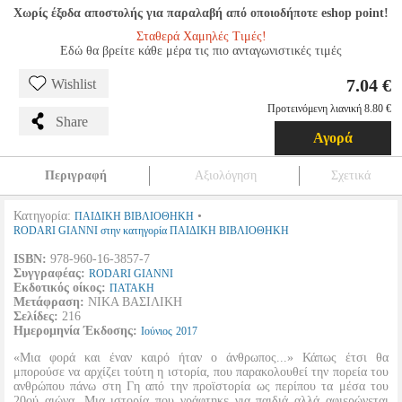
Χωρίς έξοδα αποστολής για παραλαβή από οποιοδήποτε eshop point!
Σταθερά Χαμηλές Τιμές!
Εδώ θα βρείτε κάθε μέρα τις πιο ανταγωνιστικές τιμές
7.04 €
Wishlist
Προτεινόμενη λιανική 8.80 €
Share
Αγορά
Περιγραφή
Αξιολόγηση
Σχετικά
Κατηγορία:
•
ΠΑΙΔΙΚΗ ΒΙΒΛΙΟΘΗΚΗ
RODARI GIANNI στην κατηγορία ΠΑΙΔΙΚΗ ΒΙΒΛΙΟΘΗΚΗ
ISBN:
978-960-16-3857-7
Συγγραφέας:
RODARI GIANNI
Εκδοτικός οίκος:
ΠΑΤΑΚΗ
Μετάφραση:
ΝΙΚΑ ΒΑΣΙΛΙΚΗ
Σελίδες:
216
Ημερομηνία Έκδοσης:
Ιούνιος
2017
«Μια φορά και έναν καιρό ήταν ο άνθρωπος...» Κάπως έτσι θα
μπορούσε να αρχίζει τούτη η ιστορία, που παρακολουθεί την πορεία του
ανθρώπου πάνω στη Γη από την προϊστορία ως περίπου τα μέσα του
20ού αιώνα. Μια ιστορία που γράφτηκε για παιδιά αλλά αφιερώνεται