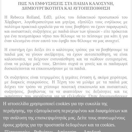
ΠΩΣ ΝΑ ΕΜΦΥΣΗΣΕΙΣ ΣΤΑ ΠΑΙΔΙΑ ΚΑΛΟΣΥΝΗ,
ΔΗΜΙΟΥΡΓΙΚΟΤΗΤΑ ΚΑΙ ΑΥΤΟΠΕΠΟΙΘΗΣΗ
Η Rebecca Rolland, EdD, μέλος του διδακτικού προσωπικού του
Χάρβαρντ, λογοθεραπεύτρια και μητέρα, εξοπλίζει τους ενηλίκους με
πολύτιμα πρακτικά εργαλεία για να τους βοηθήσει να έχουν παραγωγικές
και ουσιαστικές συζητήσεις με παιδιά όλων των ηλικιών - είτε πρόκειται
για ένα πεισματάρικο νήπιο που θέλουμε να το πείσουμε για κάτι ή για
έναν κλεισμένο στον εαυτό του έφηβο που θέλουμε να μας ανοιχτεί.
Η επιστήμη έχει δείξει ότι ο καλύτερος τρόπος για να βοηθήσουμε τα
παιδιά μας να γίνουν ανεξάρτητα, να έχουν αυτοπεποίθηση, να είναι
καλοσυνάτα, να δείχνουν ενσυναίσθηση και να νιώθουν ευτυχισμένα,
είναι να μιλάμε μαζί τους. Ωστόσο συχνά οι γονείς και οι παιδαγωγοί
δυσκολεύονται να επικοινωνήσουν με τα παιδιά.
Οι συζητήσεις είναι τετριμμένες ή γεμάτες ένταση ή, ακόμα χειρότερα,
με διαρκείς συγκρούσεις. Η Τέχνη του να μιλάμε με τα παιδιά μας
δείχνει τον τρόπο να χτίσουμε ποιοτική επικοινωνία και ουσιαστικές
συζητήσεις, βοηθώντας τα να αναπτύξουν τις δεξιότητες και τις
ικανότητες που χρειάζονται για να εξελιχθούν. Όταν δημιουργήσουμε
σχέσεις με λιγότερες συγκρούσεις και περισσότερη χαρά,
Η ιστοσελίδα χρησιμοποιεί cookies για την ευκολία της
εξασφαλίζουμε για τα παιδιά μας ένα καλύτερο μέλλον.
περιήγησης, την εξατομίκευση περιεχομένου και διαφημίσεων και
την ανάλυση της επισκεψιμότητάς μας. Δείτε τους ανανεωμένους
Η ΤΕΧΝΗ ΤΟΥ ΝΑ ΜΙΛΑΜΕ ΜΕ ΤΑ ΠΑΙΔΙΑ ΜΑΣ
BKS.0194893
BKS.0194893
ROLLAND REBECCA
ROLLAND
όρους χρήσης για την προστασία δεδομένων και τα cookies.
REBECCA
ΕΠΙΣΤΗΜΕΣ ΑΓΩΓΗΣ
Κατηγορία: ΕΠΙΣΤΗΜΕΣ
Πληροφορίες
Ρυθμίσεις
Απόρριψη
Αποδοχή