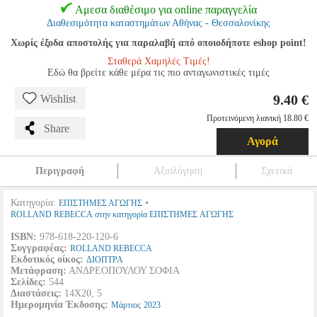
Αμεσα διαθέσιμο για online παραγγελία
Διαθεσιμότητα καταστημάτων Αθήνας - Θεσσαλονίκης
Χωρίς έξοδα αποστολής για παραλαβή από οποιοδήποτε eshop point!
Σταθερά Χαμηλές Τιμές!
Εδώ θα βρείτε κάθε μέρα τις πιο ανταγωνιστικές τιμές
9.40 €
Wishlist
Προτεινόμενη λιανική 18.80 €
Share
Αγορά
Περιγραφή
Αξιολόγηση
Σχετικά
Κατηγορία:
•
ΕΠΙΣΤΗΜΕΣ ΑΓΩΓΗΣ
ROLLAND REBECCA στην κατηγορία ΕΠΙΣΤΗΜΕΣ ΑΓΩΓΗΣ
ISBN:
978-618-220-120-6
Συγγραφέας:
ROLLAND REBECCA
Εκδοτικός οίκος:
ΔΙΟΠΤΡΑ
Μετάφραση:
ΑΝΔΡΕΟΠΟΥΛΟΥ ΣΟΦΙΑ
Σελίδες:
544
Διαστάσεις:
14Χ20, 5
Ημερομηνία Έκδοσης:
Μάρτιος
2023