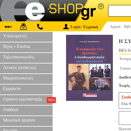
Login / Εγγραφή
Αρχική
>
Βιβλ
Υπολογιστές
Η Σ
Ήχος • Εικόνα
BKS.0
Τηλεπικοινωνίες
Κατηγο
Λευκές συσκευές
Υποκατ
Διαθεσ
Μικροσυσκευές
Χωρίς 
Εργαλεία
Σταθ
Οργανα γυμναστικής
ΝΕΟ
Εδώ θα
Outdoor
Μουσικά όργανα
Προτεινό
Security