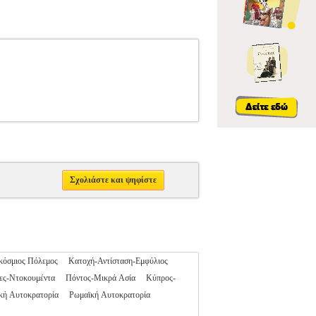
Σχολιάστε και ψηφίστε
κόσμιος Πόλεμος
Κατοχή-Αντίσταση-Εμφύλιος
ες-Ντοκουμέντα
Πόντος-Μικρά Ασία
Κύπρος-
κή Αυτοκρατορία
Ρωμαϊκή Αυτοκρατορία