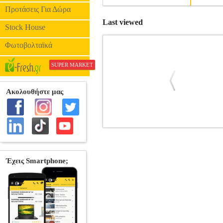
Προτάσεις Για Δώρα
Last viewed
Stock House
Φωτοβολταϊκά
SUPER MARKET
Η ΣΥΜΦΩΝΙΑ ΤΩΝ ΠΡΕΣΠΩΝ 
ΑΘΑΝΑΣΟΠΟΥΛΟΣ ΙΩΑΝΝΗΣ
ΙΣΤ
635-0 Συγγραφέας: ΑΘΑΝΑΣΟΠΟΥΛΟΣ ΙΩ
Η 