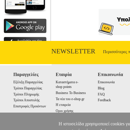
NEWSLETTER
Περισσότερες 
Παραγγελίες
Εταιρία
Επικοινωνία
Εξέλιξη Παραγγελίας
Καταστήματα e-
Επικοινωνία
shop points
Τρόποι Παραγγελίας
Blog
Business To Business
Τρόποι Πληρωμής
FAQ
Τα νέα του e-shop.gr
Τρόποι Αποστολής
Feedback
Η εταιρεία
Επιστροφές Προιόντων
Οροι χρήσης
Cookies
Η ιστοσελίδα χρησιμοποιεί cookies γι