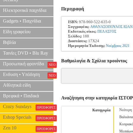
Περιγραφή
Ηλεκτρονικά παιχνίδια
Gadgets • Παιχνίδια
ISBN:
978-960-522-635-0
Συγγραφέας:
ΑΘΑΝΑΣΟΠΟΥΛΟΣ ΙΩΑΝ
Είδη γραφείου
Εκδοτικός οίκος:
ΠΕΛΑΣΓΟΣ
Σελίδες:
188
Διαστάσεις:
17Χ24
Βιβλία
Ημερομηνία Έκδοσης:
Νοέμβριος
2021
Ταινίες DVD • Blu Ray
Βαθμολογία & Σχόλια προιόντος
Προσωπική φροντίδα
ΝΕΟ
Ενδυση • Υπόδηση
ΝΕΟ
Αθλητικά είδη
Βρεφικά • Παιδικά
Αναζήτηση στην κατηγορία ΙΣΤΟ
Crazy Sundays
ΠΡΟΣΦΟΡΕΣ
Κατηγορία
Νεότερη 
Eshop Specials
Βαλκάνια
ΠΡΟΣΦΟΡΕΣ
Κυπριακ
Zen 10
ΠΡΟΣΦΟΡΕΣ
Μεσαίων