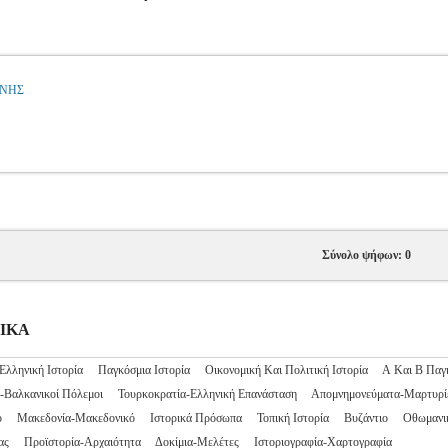
ΝΗΣ
Σύνολο ψήφων: 0
ΡΙΚΑ
Ελληνική Ιστορία
Παγκόσμια Ιστορία
Οικονομική Και Πολιτική Ιστορία
Α Και Β Παγ
-Βαλκανικοί Πόλεμοι
Τουρκοκρατία-Ελληνική Επανάσταση
Απομνημονεύματα-Μαρτυρί
ό
Μακεδονία-Μακεδονικό
Ιστορικά Πρόσωπα
Τοπική Ιστορία
Βυζάντιο
Οθωμανι
ας
Προϊστορία-Αρχαιότητα
Δοκίμια-Μελέτες
Ιστοριογραφία-Χαρτογραφία