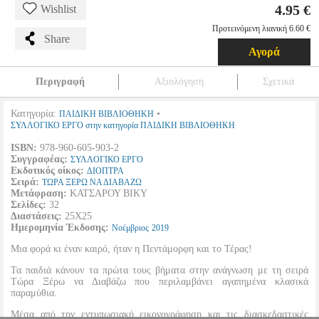
4.95 €
Wishlist
Προτεινόμενη λιανική 6.60 €
Share
Αγορά
Περιγραφή
Αξιολόγηση
Σχετικά
Κατηγορία:
•
ΠΑΙΔΙΚΗ ΒΙΒΛΙΟΘΗΚΗ
ΣΥΛΛΟΓΙΚΟ ΕΡΓΟ στην κατηγορία ΠΑΙΔΙΚΗ ΒΙΒΛΙΟΘΗΚΗ
ISBN:
978-960-605-903-2
Συγγραφέας:
ΣΥΛΛΟΓΙΚΟ ΕΡΓΟ
Εκδοτικός οίκος:
ΔΙΟΠΤΡΑ
Σειρά:
ΤΩΡΑ ΞΕΡΩ ΝΑ ΔΙΑΒΑΖΩ
Μετάφραση:
ΚΑΤΣΑΡΟΥ ΒΙΚΥ
Σελίδες:
32
Διαστάσεις:
25Χ25
Ημερομηνία Έκδοσης:
Νοέμβριος
2019
Μια φορά κι έναν καιρό, ήταν η Πεντάμορφη και το Τέρας!
Τα παιδιά κάνουν τα πρώτα τους βήματα στην ανάγνωση με τη σειρά
Τώρα Ξέρω να Διαβάζω που περιλαμβάνει αγαπημένα κλασικά
παραμύθια.
Μέσα από την εντυπωσιακή εικονογράφηση και τις διασκεδαστικές