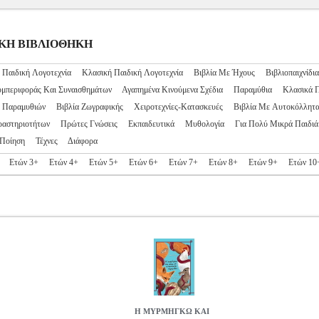
ΙΔΙΚΗ ΒΙΒΛΙΟΘΗΚΗ
 Παιδική Λογοτεχνία
Κλασική Παιδική Λογοτεχνία
Βιβλία Με Ήχους
Βιβλιοπαιχνίδια
υμπεριφοράς Και Συναισθημάτων
Αγαπημένα Κινούμενα Σχέδια
Παραμύθια
Κλασικά 
ς Παραμυθιών
Βιβλία Ζωγραφικής
Χειροτεχνίες-Κατασκευές
Βιβλία Με Αυτοκόλλητ
ραστηριοτήτων
Πρώτες Γνώσεις
Εκπαιδευτικά
Μυθολογία
Για Πολύ Μικρά Παιδιά
Ποίηση
Τέχνες
Διάφορα
Ετών 3+
Ετών 4+
Ετών 5+
Ετών 6+
Ετών 7+
Ετών 8+
Ετών 9+
Ετών 10
Η ΜΥΡΜΗΓΚΩ ΚΑΙ