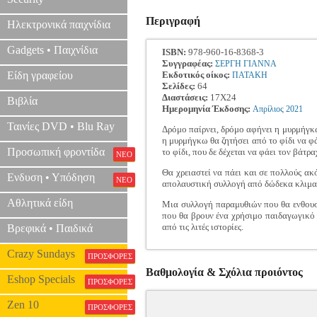
Περιγραφή
Ηλεκτρονικά παιχνίδια
Gadgets • Παιχνίδια
ISBN:
978-960-16-8368-3
Συγγραφέας:
ΣΕΡΓΗ ΓΙΑΝΝΑ
Είδη γραφείου
Εκδοτικός οίκος:
ΠΑΤΑΚΗ
Σελίδες:
64
Διαστάσεις:
17Χ24
Βιβλία
Ημερομηνία Έκδοσης:
Απρίλιος
2021
Ταινίες DVD • Blu Ray
Δρόμο παίρνει, δρόμο αφήνει η μυρμήγκω 
η μυρμήγκω θα ζητήσει από το φίδι να φά
Προσωπική φροντίδα
το φίδι, που δε δέχεται να φάει τον βάτρ
ΝΕΟ
Θα χρειαστεί να πάει και σε πολλούς ακ
Ενδυση • Υπόδηση
ΝΕΟ
απολαυστική συλλογή από δώδεκα κλιμα
Αθλητικά είδη
Μια συλλογή παραμυθιών που θα ενθουσι
που θα βρουν ένα χρήσιμο παιδαγωγικό 
από τις λιτές ιστορίες.
Βρεφικά • Παιδικά
Crazy Sundays
ΠΡΟΣΦΟΡΕΣ
Βαθμολογία & Σχόλια προιόντος
Eshop Specials
ΠΡΟΣΦΟΡΕΣ
Zen 10
ΠΡΟΣΦΟΡΕΣ