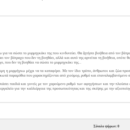
για να σώσει το μυρμηγκάκι της που κινδυνεύει. Θα ζητήσει βοήθεια από τον βάτρα
ει τον βάτραχο που δεν τη βοηθάει, αλλά και αυτό της αρνείται τη βοήθεια, οπότε θα
αχο, που δεν τη βοηθάει να σώσει το μυρμηγκάκι της...
όμη η μυρμήγκω μέχρι να τα καταφέρει. Με τον ίδιο τρόπο, άνθρωποι και ζώα προ
κωτά παραμύθια που χαρακτηρίζονται από χιούμορ, ρυθμό και επαναλαμβανόμενο σ
άσει παιδιά και γονείς με τον χαρούμενο ρυθμό των αφηγήσεων και την πλούσια ει
εργαλείο για την καλλιέργεια της προσωπικότητας και της σκέψης με την αξιοπο
Σύνολο ψήφων: 0