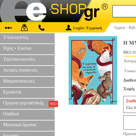
Login / Εγγραφή
Αρχική
>
Βιβλ
Υπολογιστές
Η Μ
Ήχος • Εικόνα
BKS.0
Τηλεπικοινωνίες
Κατηγο
Λευκές συσκευές
Υποκατ
Διαθεσ
Μικροσυσκευές
Χωρίς 
Εργαλεία
Σταθ
Οργανα γυμναστικής
ΝΕΟ
Εδώ θα
Outdoor
Μουσικά όργανα
Προτεινό
Security