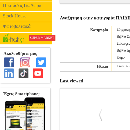
Προτάσεις Για Δώρα
Stock House
Αναζήτηση στην κατηγορία ΠΑ
Φωτοβολταϊκά
Κατηγορία
Σύγχρονη
Βιβλία Σ
SUPER MARKET
Συλλογέ
Βιβλία Δ
Κόμικ
Ηλικία
Ετών 0-3
Last viewed