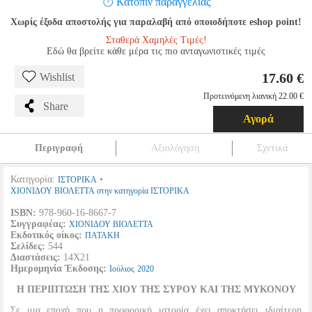
Κατόπιν παραγγελίας
Χωρίς έξοδα αποστολής για παραλαβή από οποιοδήποτε eshop point!
Σταθερά Χαμηλές Τιμές!
Εδώ θα βρείτε κάθε μέρα τις πιο ανταγωνιστικές τιμές
17.60 €
Wishlist
Προτεινόμενη λιανική 22.00 €
Share
Αγορά
Περιγραφή
Αξιολόγηση
Σχετικά
Κατηγορία:
•
ΙΣΤΟΡΙΚΑ
ΧΙΟΝΙΔΟΥ ΒΙΟΛΕΤΤΑ στην κατηγορία ΙΣΤΟΡΙΚΑ
ISBN:
978-960-16-8667-7
Συγγραφέας:
ΧΙΟΝΙΔΟΥ ΒΙΟΛΕΤΤΑ
Εκδοτικός οίκος:
ΠΑΤΑΚΗ
Σελίδες:
544
Διαστάσεις:
14Χ21
Ημερομηνία Έκδοσης:
Ιούλιος
2020
Η ΠΕΡΙΠΤΩΣΗ ΤΗΣ ΧΙΟΥ ΤΗΣ ΣΥΡΟΥ ΚΑΙ ΤΗΣ ΜΥΚΟΝΟΥ
Σε μια εποχή που η προφορική ιστορία έχει αποκτήσει ιδιαίτερη