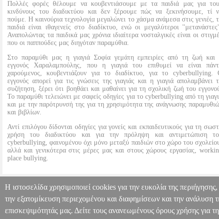
Πολλές φορές θέλουμε να κουβεντιάσουμε με τα παιδιά μας για το
κινδύνους του διαδικτύου και δεν ξέρουμε πώς να ξεκινήσουμε, τί 
πούμε. Η καινούρια τεχνολογία μεγαλώνει το χάσμα ανάμεσα στις γενιές, 
παιδιά είναι ιθαγενείς στο διαδίκτυο, ενώ οι μεγαλύτεροι ''μετανάστες'
Αναπολώντας τα παιδικά μας χρόνια ιδιαίτερα νοσταλγικές είναι οι στιγμ
που οι παππούδες μας διηγόταν παραμύθια.
Στο παραμύθι μας η γιαγιά Σοφία γεμάτη εμπειρίες από τη ζωή και
εγγονός Χαραλαμπούλης, που η γιαγιά του επιθυμεί να είναι πάν
χαρούμενος, κουβεντιάζουν για το διαδίκτυο, για το cyberbullying.
εγγονός απορεί για τις γνώσεις της γιαγιάς και η γιαγιά απολαμβάνει 
συζήτηση, ξέρει ότι βοηθάει και μαθαίνει για τη σχολική ζωή του εγγονο
Το παραμύθι τελειώνει με σαφείς οδηγίες για το cyberbullying από τη γιαγ
και με την παρότρυνσή της για τη χρησιμότητα της ανάγνωσης παραμυθι
και βιβλίων.
Αντί επιλόγου δίδονται οδηγίες για γονείς και εκπαιδευτικούς για τη σωσ
χρήση του διαδικτύου και για την πρόληψη και αντιμετώπιση το
cyberbullying, φαινομένου όχι μόνο μεταξύ παιδιών στο χώρο του σχολείο
αλλά και γενικότερα στις μέρες μας και στους χώρους εργασίας, worki
place bullying.
Η ΓΙΑΓΙΑ ΣΟΦΙΑ Ο ΜΙΚΡΟΣ ΧΑΡΑΛΑΜΠΟΥΛΗΣ ΤΟ ΔΙΑΔΙΚ
Η ιστοσελίδα χρησιμοποιεί cookies για την ευκολία της περιήγησης,
ΚΑΙ ΤΟ CYBERBULLYING
BKS.0185018
BKS.0185018
ΓΚΟΥΝΤΣΙΔΟΥ ΒΑΣΙΛΙΚΗ, ΦΑΧΑΝΤΙΔΟΥ ΑΝΝΑ
την εξατομίκευση περιεχομένου και διαφημίσεων και την ανάλυση τ
Πληροφορίες & Υπηρεσίες >
ΓΚΟΥΝΤΣΙΔΟΥ ΒΑΣΙΛΙΚΗ, ΦΑΧΑΝΤΙΔΟΥ ΑΝΝΑ
ΠΑΙΔΙΚ
επισκεψιμότητάς μας. Δείτε τους ανανεωμένους όρους χρήσης για τ
ΒΙΒΛΙΟΘΗΚΗ
Κατηγορία: ΠΑΙΔΙΚΗ ΒΙΒΛΙΟΘΗΚΗ