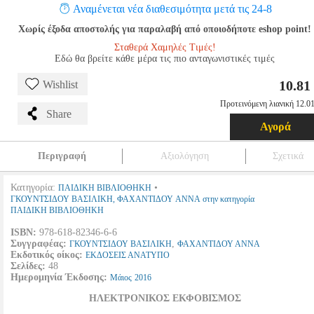
Αναμένεται νέα διαθεσιμότητα μετά τις 24-8
Χωρίς έξοδα αποστολής για παραλαβή από οποιοδήποτε eshop point!
Σταθερά Χαμηλές Τιμές!
Εδώ θα βρείτε κάθε μέρα τις πιο ανταγωνιστικές τιμές
10.81
Wishlist
Προτεινόμενη λιανική 12.01
Share
Αγορά
Περιγραφή
Αξιολόγηση
Σχετικά
Κατηγορία:
•
ΠΑΙΔΙΚΗ ΒΙΒΛΙΟΘΗΚΗ
ΓΚΟΥΝΤΣΙΔΟΥ ΒΑΣΙΛΙΚΗ, ΦΑΧΑΝΤΙΔΟΥ ΑΝΝΑ στην κατηγορία
ΠΑΙΔΙΚΗ ΒΙΒΛΙΟΘΗΚΗ
ISBN:
978-618-82346-6-6
Συγγραφέας:
,
ΓΚΟΥΝΤΣΙΔΟΥ ΒΑΣΙΛΙΚΗ
ΦΑΧΑΝΤΙΔΟΥ ΑΝΝΑ
Εκδοτικός οίκος:
ΕΚΔΟΣΕΙΣ ΑΝΑΤΥΠΟ
Σελίδες:
48
Ημερομηνία Έκδοσης:
Μάιος
2016
ΗΛΕΚΤΡΟΝΙΚΟΣ ΕΚΦΟΒΙΣΜΟΣ