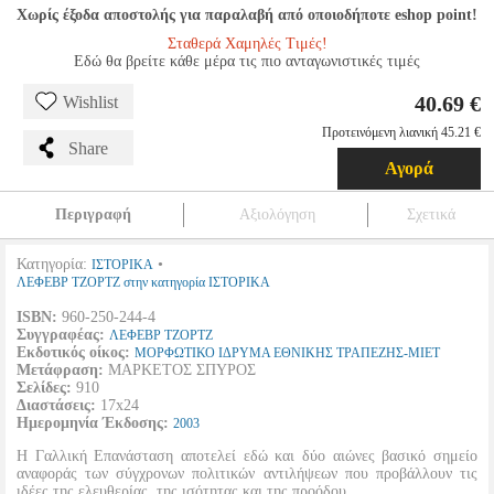
Χωρίς έξοδα αποστολής για παραλαβή από οποιοδήποτε eshop point!
Σταθερά Χαμηλές Τιμές!
Εδώ θα βρείτε κάθε μέρα τις πιο ανταγωνιστικές τιμές
40.69 €
Wishlist
Προτεινόμενη λιανική 45.21 €
Share
Αγορά
Περιγραφή
Αξιολόγηση
Σχετικά
Κατηγορία:
•
ΙΣΤΟΡΙΚΑ
ΛΕΦΕΒΡ ΤΖΟΡΤΖ στην κατηγορία ΙΣΤΟΡΙΚΑ
ISBN:
960-250-244-4
Συγγραφέας:
ΛΕΦΕΒΡ ΤΖΟΡΤΖ
Εκδοτικός οίκος:
ΜΟΡΦΩΤΙΚΟ ΙΔΡΥΜΑ ΕΘΝΙΚΗΣ ΤΡΑΠΕΖΗΣ-ΜΙΕΤ
Μετάφραση:
ΜΑΡΚΕΤΟΣ ΣΠΥΡΟΣ
Σελίδες:
910
Διαστάσεις:
17x24
Ημερομηνία Έκδοσης:
2003
Η Γαλλική Επανάσταση αποτελεί εδώ και δύο αιώνες βασικό σημείο
αναφοράς των σύγχρονων πολιτικών αντιλήψεων που προβάλλουν τις
ιδέες της ελευθερίας, της ισότητας και της προόδου.