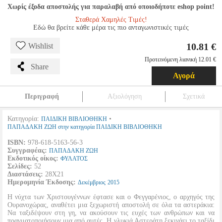
Χωρίς έξοδα αποστολής για παραλαβή από οποιοδήποτε eshop point!
Σταθερά Χαμηλές Τιμές!
Εδώ θα βρείτε κάθε μέρα τις πιο ανταγωνιστικές τιμές
10.81 €
Wishlist
Προτεινόμενη λιανική 12.01 €
Share
Αγορά
Περιγραφή
Αξιολόγηση
Σχετικά
Κατηγορία:
•
ΠΑΙΔΙΚΗ ΒΙΒΛΙΟΘΗΚΗ
ΠΑΠΑΔΑΚΗ ΖΩΗ στην κατηγορία ΠΑΙΔΙΚΗ ΒΙΒΛΙΟΘΗΚΗ
ISBN:
978-618-5163-56-3
Συγγραφέας:
ΠΑΠΑΔΑΚΗ ΖΩΗ
Εκδοτικός οίκος:
ΦΥΛΑΤΟΣ
Σελίδες:
52
Διαστάσεις:
28Χ21
Ημερομηνία Έκδοσης:
Δεκέμβριος
2015
Η νύχτα των Χριστουγέννων έφτασε και ο Φεγγαρένιος, ο αρχηγός της
Ουρανοχώρας, αναθέτει μια ξεχωριστή αποστολή σε όλα τα αστεράκια:
Να ταξιδέψουν στη γη, να ακούσουν τις ευχές των ανθρώπων και να
πραγματοποιήσουν μια από αυτές. Η γλυκιά Αστεράτη ξεκινάει το ταξίδι