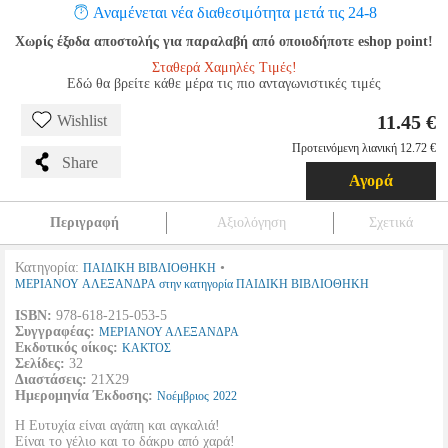
Αναμένεται νέα διαθεσιμότητα μετά τις 24-8
Χωρίς έξοδα αποστολής για παραλαβή από οποιοδήποτε eshop point!
Σταθερά Χαμηλές Τιμές!
Εδώ θα βρείτε κάθε μέρα τις πιο ανταγωνιστικές τιμές
11.45 €
Wishlist
Προτεινόμενη λιανική 12.72 €
Share
Αγορά
Περιγραφή
Αξιολόγηση
Σχετικά
Κατηγορία:
•
ΠΑΙΔΙΚΗ ΒΙΒΛΙΟΘΗΚΗ
ΜΕΡΙΑΝΟΥ ΑΛΕΞΑΝΔΡΑ στην κατηγορία ΠΑΙΔΙΚΗ ΒΙΒΛΙΟΘΗΚΗ
ISBN:
978-618-215-053-5
Συγγραφέας:
ΜΕΡΙΑΝΟΥ ΑΛΕΞΑΝΔΡΑ
Εκδοτικός οίκος:
ΚΑΚΤΟΣ
Σελίδες:
32
Διαστάσεις:
21Χ29
Ημερομηνία Έκδοσης:
Νοέμβριος
2022
Η Ευτυχία είναι αγάπη και αγκαλιά!
Είναι το γέλιο και το δάκρυ από χαρά!