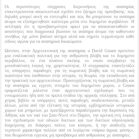
Οι περισσότερες σύγχρονες διερευνήσεις της αναπηρίας
επικεντρώνονται αποκλειστικά σχεδόν στο ζήτημα της πρόσβασης: πώς
δηλαδή μπορεί αυτή να επιτευχθεί και πώς θα μπορέσουν τα ανάπηρα
άτομα να εξυπηρετηθούν καλύτερα μέσα στο δομημένο περιβάλλον. Η
αντίληψη ότι η προσβασιμότητα αρκεί για να αποκατασταθούν οι
ανισότητες που διαχρονικά βιώνουν τα ανάπηρα άτομα την καθιστούν
συνήθως όχι μόνο βασικό αίτημα αλλά και σημείο τερματισμού κάθε
είδους αγώνα για τα αναπηρικά δικαιώματα.
Ωστόσο, στην Αρχιτεκτονική της αναπηρίας ο David Gissen προτείνει
μια εναλλακτική πολιτική για την ανθρώπινη βλάβη και το δομημένο
περιβάλλον, σε ένα πλαίσιο σκέψης το οποίο υπερβαίνει τη
μονοδιάστατη λογική της χρηστικότητας. Ο συγγραφέας επανεξετάζει
τις υπόρρητες παραδοχές για τη σωματική βλάβη και τη σωματική
ικανότητα που λανθάνουν στην ιστορία, τη θεωρία, την εκπαίδευση και
την πρακτική των αρχιτεκτόνων. Προσεγγίζοντας τη σωματική βλάβη και
την αναπηρία ως εγγενές στοιχείο του δομημένου χώρου, ο Gissen
οραματίζεται μάλιστα έναν αρχιτεκτονικό σχεδιασμό που τις
ενσωματώνει ήδη από τα πρώτα στάδια της αρχικής σύλληψης. Στο ανά
χείρας βιβλίο οι υπόρρητες αυτές παραδοχές αναδεικνύονται, μεταξύ
άλλων, μέσα από την εξέταση της ιστορίας εμβληματικών ιστορικών
χώρων και μνημείων, με προεξάρχοντα παραδείγματα την Ακρόπολη της
Αθήνας και τον ναό του Σαιν-Ντενί στο Παρίσι, την κριτική στη λογική
του σχεδιασμού των οδικών δικτύων και των δικτύων υδρολογικής
διαχείρισης σε διάφορες πόλεις του κόσμου, ή την ανάδειξη του
τεχνητού χαρακτήρα πολλών από τα λεγόμενα «πάρκα άγριας φύσης»,
που θεωρούνται εγγενώς μη προσβάσιμα από ανθρώπους με αναπηρίες.