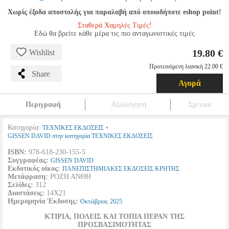
Χωρίς έξοδα αποστολής για παραλαβή από οποιοδήποτε eshop point!
Σταθερά Χαμηλές Τιμές!
Εδώ θα βρείτε κάθε μέρα τις πιο ανταγωνιστικές τιμές
19.80 €
Wishlist
Προτεινόμενη λιανική 22.00 €
Share
Αγορά
Περιγραφή
Αξιολόγηση
Σχετικά
Κατηγορία:
•
ΤΕΧΝΙΚΕΣ ΕΚΔΟΣΕΙΣ
GISSEN DAVID στην κατηγορία ΤΕΧΝΙΚΕΣ ΕΚΔΟΣΕΙΣ
ISBN:
978-618-230-155-5
Συγγραφέας:
GISSEN DAVID
Εκδοτικός οίκος:
ΠΑΝΕΠΙΣΤΗΜΙΑΚΕΣ ΕΚΔΟΣΕΙΣ ΚΡΗΤΗΣ
Μετάφραση:
ΡΟΖΗ ΑΝΘΗ
Σελίδες:
312
Διαστάσεις:
14Χ21
Ημερομηνία Έκδοσης:
Οκτώβριος
2025
ΚΤΙΡΙΑ, ΠΟΛΕΙΣ ΚΑΙ ΤΟΠΙΑ ΠΕΡΑΝ ΤΗΣ
ΠΡΟΣΒΑΣΙΜΟΤΗΤΑΣ