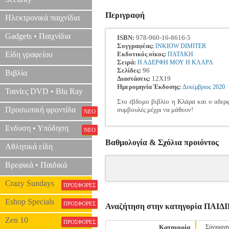
Περιγραφή
Ηλεκτρονικά παιχνίδια
Gadgets • Παιχνίδια
ISBN:
978-960-16-8616-5
Συγγραφέας:
INKIOW DIMITER
Είδη γραφείου
Εκδοτικός οίκος:
ΠΑΤΑΚΗ
Σειρά:
Η ΑΔΕΡΦΗ ΜΟΥ Η ΚΛΑΡΑ
Σελίδες:
96
Βιβλία
Διαστάσεις:
12Χ19
Ημερομηνία Έκδοσης:
Δεκέμβριος
2020
Ταινίες DVD • Blu Ray
Στο έβδομο βιβλίο η Κλάρα και ο αδερφ
Προσωπική φροντίδα
συμβουλές μέχρι να μάθουν!
ΝΕΟ
Ενδυση • Υπόδηση
ΝΕΟ
Βαθμολογία & Σχόλια προιόντος
Αθλητικά είδη
Βρεφικά • Παιδικά
Crazy Sundays
ΠΡΟΣΦΟΡΕΣ
Eshop Specials
ΠΡΟΣΦΟΡΕΣ
Αναζήτηση στην κατηγορία ΠΑ
Zen 10
ΠΡΟΣΦΟΡΕΣ
Κατηγορία
Σύγχρονη