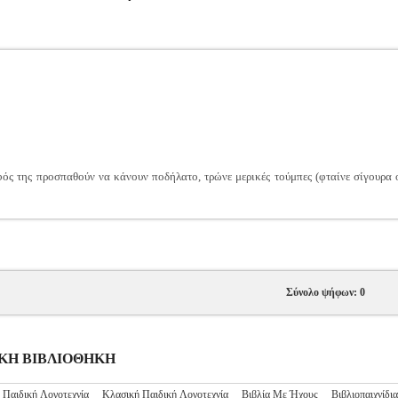
ός της προσπαθούν να κάνουν ποδήλατο, τρώνε μερικές τούμπες (φταίνε σίγουρα 
Σύνολο ψήφων: 0
ΙΔΙΚΗ ΒΙΒΛΙΟΘΗΚΗ
 Παιδική Λογοτεχνία
Κλασική Παιδική Λογοτεχνία
Βιβλία Με Ήχους
Βιβλιοπαιχνίδια