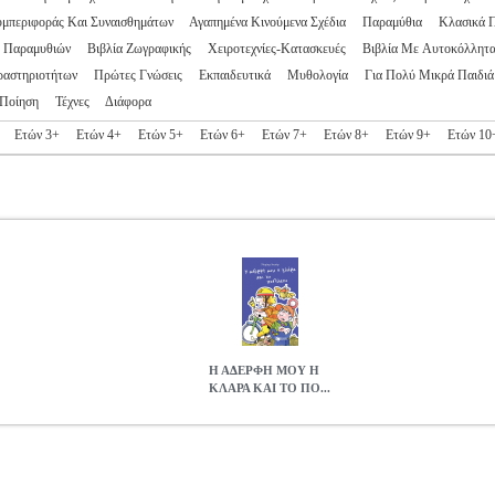
υμπεριφοράς Και Συναισθημάτων
Αγαπημένα Κινούμενα Σχέδια
Παραμύθια
Κλασικά 
ς Παραμυθιών
Βιβλία Ζωγραφικής
Χειροτεχνίες-Κατασκευές
Βιβλία Με Αυτοκόλλητ
ραστηριοτήτων
Πρώτες Γνώσεις
Εκπαιδευτικά
Μυθολογία
Για Πολύ Μικρά Παιδιά
Ποίηση
Τέχνες
Διάφορα
Ετών 3+
Ετών 4+
Ετών 5+
Ετών 6+
Ετών 7+
Ετών 8+
Ετών 9+
Ετών 10
Η ΑΔΕΡΦΗ ΜΟΥ Η
ΚΛΑΡΑ ΚΑΙ ΤΟ ΠΟ...
Ο ΠΟΔΗΛΑΤΟ
BKS.0178430
BKS.0178430
INKIOW DIMITER
IN
INKIOW DIMITER στην κατηγορία ΠΑΙΔΙΚΗ ΒΙΒΛΙΟΘΗΚΗ ISBN:
Σειρά: Η ΑΔΕΡΦΗ ΜΟΥ Η ΚΛΑΡΑ Σελίδες: 96 Διαστάσεις: 12Χ19 Η
της προσπαθούν να κάνουν ποδήλατο, τρώνε μερικές τούμπες (φταίνε 