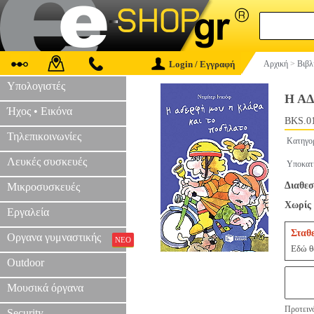
Login / Εγγραφή
Αρχική
>
Βιβλ
Υπολογιστές
Η Α
Ήχος • Εικόνα
BKS.0
Τηλεπικοινωνίες
Κατηγο
Λευκές συσκευές
Υποκατ
Διαθεσ
Μικροσυσκευές
Χωρίς 
Εργαλεία
Σταθ
Οργανα γυμναστικής
ΝΕΟ
Εδώ θα
Outdoor
Μουσικά όργανα
Προτεινό
Security