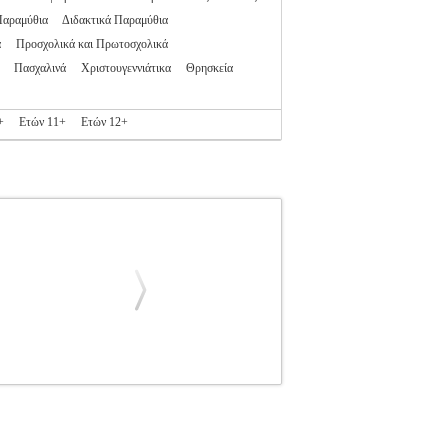
Παραμύθια
Διδακτικά Παραμύθια
α
Προσχολικά και Πρωτοσχολικά
Πασχαλινά
Χριστουγεννιάτικα
Θρησκεία
+
Ετών 11+
Ετών 12+
KIOW DIMITER
ΠΑΙΔΙΚΗ ΒΙΒΛΙΟΘΗΚΗ
 978-960-16-8616-5 Συγγραφέας: INKIOW
μερομηνία Έκδοσης: Δεκέμβριος 2020 Στο
σίγουρα οι βοηθητικές ρόδες) και ακολουθούν