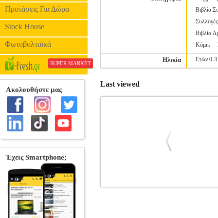
Προτάσεις Για Δώρα
Βιβλία Σ
Συλλογέ
Stock House
Βιβλία Δ
Φωτοβολταϊκά
Κόμικ
Ηλικία
Ετών 0-3
SUPER MARKET
Last viewed
Η ΑΔΕΡΦΗ ΜΟΥ Η ΚΛΑΡΑ ΚΑΙ Τ
Κατηγορία: ΠΑΙΔΙΚΗ ΒΙΒΛΙΟΘΗΚΗ •
DIMITER Εκδοτικός οίκος: ΠΑΤΑΚΗ 
έβδομο βιβλίο η Κλάρα και ο αδερφός 