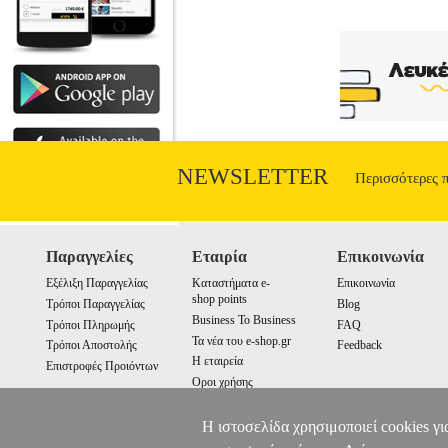
παράξενε
NEWSLETTER
Περισσότερες 
Παραγγελίες
Εταιρία
Επικοινωνία
Εξέλιξη Παραγγελίας
Καταστήματα e-
Επικοινωνία
shop points
Τρόποι Παραγγελίας
Blog
Business To Business
Τρόποι Πληρωμής
FAQ
Τα νέα του e-shop.gr
Τρόποι Αποστολής
Feedback
Η εταιρεία
Επιστροφές Προιόντων
Οροι χρήσης
Cookies
Η ιστοσελίδα χρησιμοποιεί cookies γι