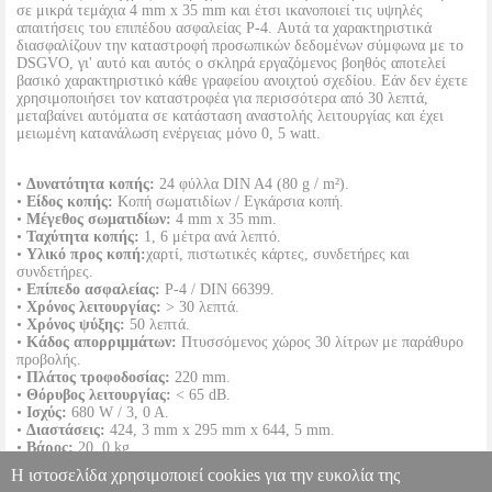
σε μικρά τεμάχια 4 mm x 35 mm και έτσι ικανοποιεί τις υψηλές
απαιτήσεις του επιπέδου ασφαλείας P-4. Αυτά τα χαρακτηριστικά
διασφαλίζουν την καταστροφή προσωπικών δεδομένων σύμφωνα με το
DSGVO, γι' αυτό και αυτός ο σκληρά εργαζόμενος βοηθός αποτελεί
βασικό χαρακτηριστικό κάθε γραφείου ανοιχτού σχεδίου. Εάν δεν έχετε
χρησιμοποιήσει τον καταστροφέα για περισσότερα από 30 λεπτά,
μεταβαίνει αυτόματα σε κατάσταση αναστολής λειτουργίας και έχει
μειωμένη κατανάλωση ενέργειας μόνο 0, 5 watt.
•
Δυνατότητα κοπής:
24 φύλλα DIN A4 (80 g / m²).
•
Είδος κοπής:
Κοπή σωματιδίων / Εγκάρσια κοπή.
•
Μέγεθος σωματιδίων:
4 mm x 35 mm.
•
Ταχύτητα κοπής:
1, 6 μέτρα ανά λεπτό.
•
Υλικό προς κοπή:
χαρτί, πιστωτικές κάρτες, συνδετήρες και
συνδετήρες.
•
Επίπεδο ασφαλείας:
P-4 / DIN 66399.
•
Χρόνος λειτουργίας:
> 30 λεπτά.
•
Χρόνος ψύξης:
50 λεπτά.
•
Κάδος απορριμμάτων:
Πτυσσόμενος χώρος 30 λίτρων με παράθυρο
προβολής.
•
Πλάτος τροφοδοσίας:
220 mm.
•
Θόρυβος λειτουργίας:
< 65 dB.
•
Ισχύς:
680 W / 3, 0 A.
•
Διαστάσεις:
424, 3 mm x 295 mm x 644, 5 mm.
•
Βάρος:
20, 0 kg.
•
Χρώμα:
Λευκό.
Η ιστοσελίδα χρησιμοποιεί cookies για την ευκολία της
•
Εγγύηση:
2 χρόνια.
DOA 7 ημερών