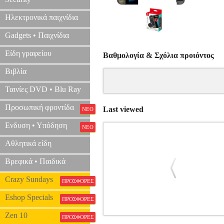
Ηλεκτρονικά παιχνίδια
Gadgets • Παιχνίδια
Είδη γραφείου
Βαθμολογία & Σχόλια προιόντος
Βιβλία
Ταινίες DVD • Blu Ray
Προσωπική φροντίδα
Last viewed
ΝΕΟ
Ενδυση • Υπόδηση
ΝΕΟ
Αθλητικά είδη
Βρεφικά • Παιδικά
Crazy Sundays
ΠΡΟΣΦΟΡΕΣ
Eshop Specials
ΠΡΟΣΦΟΡΕΣ
Zen 10
ΠΡΟΣΦΟΡΕΣ
HORI D-PAD CONTROLLER (L) (