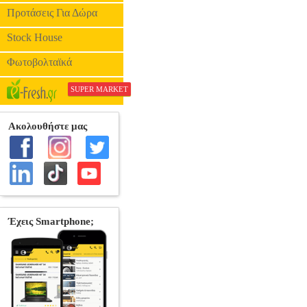
Προτάσεις Για Δώρα
Stock House
Φωτοβολταϊκά
SUPER MARKET