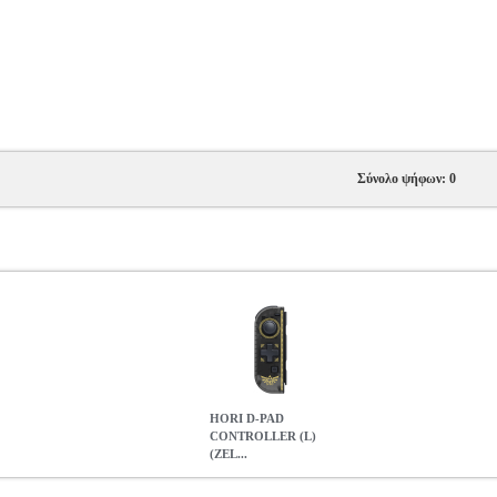
Σύνολο ψήφων: 0
HORI D-PAD
CONTROLLER (L)
(ZEL...
ZELDA) FOR NINTENDO SWITCH
NSW.00402
NSW.00402
ACCE