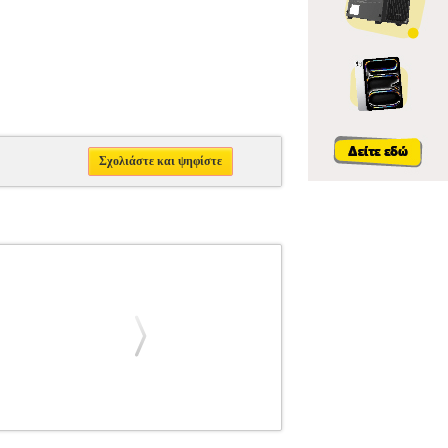
Σχολιάστε και ψηφίστε
SSORIES
HORI D-PAD CONTROLLER (L)