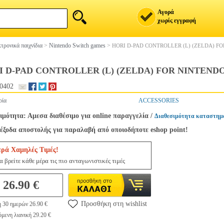
Αγορά
χωρίς εγγραφή
τρονικά παιχνίδια
>
Nintendo Switch games
>
HORI D-PAD CONTROLLER (L) (ZELDA) F
I D-PAD CONTROLLER (L) (ZELDA) FOR NINTEND
0402
ρία
ACCESSORIES
ιμότητα: Αμεσα διαθέσιμο για online παραγγελία
/
Διαθεσιμότητα καταστημ
έξοδα αποστολής για παραλαβή από οποιοδήποτε eshop point!
ερά Χαμηλές Τιμές!
 βρείτε κάθε μέρα τις πιο ανταγωνιστικές τιμές
26.90 €
Προσθήκη στη wishlist
η 30 ημερών 26.90 €
μενη λιανική 29.20 €