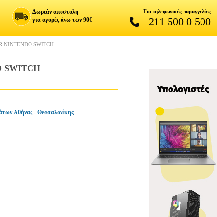
Δωρεάν αποστολή
Για τηλεφωνικές παραγγελίες
211 500 0 500
για αγορές άνω των 90€
OR NINTENDO SWITCH
O SWITCH
άτων Αθήνας - Θεσσαλονίκης