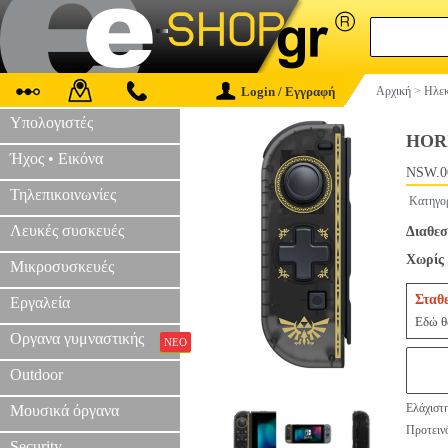
Login / Εγγραφή
Αρχική
>
Ηλεκ
Υπολογιστές
HOR
Ήχος • Εικόνα
NSW.0
Τηλεπικοινωνίες
Κατηγο
Λευκές συσκευές
Διαθεσ
Χωρίς 
Μικροσυσκευές
Σταθ
Εργαλεία
Εδώ θα
Οργανα γυμναστικής
ΝΕΟ
Outdoor
Ελάχιστ
Μουσικά όργανα
Προτεινό
Security