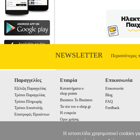
NEWSLETTER
Περισσότερες 
Παραγγελίες
Εταιρία
Επικοινωνία
Εξέλιξη Παραγγελίας
Καταστήματα e-
Επικοινωνία
shop points
Τρόποι Παραγγελίας
Blog
Business To Business
Τρόποι Πληρωμής
FAQ
Τα νέα του e-shop.gr
Τρόποι Αποστολής
Feedback
Η εταιρεία
Επιστροφές Προιόντων
Οροι χρήσης
Cookies
Η ιστοσελίδα χρησιμοποιεί cookies γι