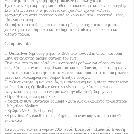
Hoodie με την υπογραφή της
Quiksilver
σε μπλε χρώμα.
Έχει κανονική εφαρμογή και διαθέτει κουκούλα με κορδόνι περίσφιξης.
Στο τελείωμα και στις μανσέτες υπάρχει λάστιχο για καλύτερη
εφαρμογή και extra προστασία από το κρύο και στο μπροστινό μέρος
μία ενιαία τσέπη.
Στο ύψος του στήθους και στο πίσω μέρος υπάρχει στάμπα με το
χαρακτηριστικό σύμβολο και το logo της
Quiksilver
σε λευκό και
κίτρινο χρώμα.
Company info
Η
Quiksilver
δημιουργήθηκε το 1969 από τους Alan Green και John
Law, φτιάχνοντας αρχικά σανίδες του surf.
Είναι ένα από τα πιο εξειδικευμένα brands ρούχων και αξεσουάρ για
τους λάτρεις των σπορ της θάλασσας και του βουνού, με έμφαση στον
πρωτοποριακό σχεδιασμό και τα καινοτομικά υφάσματα, δημιουργώντας
μέχρι και ολοκληρωμένες σειρές lifestyle ρούχων.
Η αυθεντικότητα, η καινοτομία, η εμπιστοσύνη και η πίστη αποτέλεσαν
τα θεμέλια της
Quiksilver
ώστε να γίνει η μεγαλύτερη και πιο
αναγνωρισμένη εταιρεία ενδυμάτων στην αθλητική βιομηχανία.
• Πρόσθετα χαρακτηριστικά>
• Ύφασμα>80% Οργανικό βαμβάκι - 20% Ανακυκλωμένος πολυεστέρας
• Μέγεθος>Medium
• Χρώμα>Μπλε (Bering sea)
• Φροντίδα>Ακολουθήστε τις οδηγίες που αναγράφονται στο ειδικό
ταμπελάκι
Τα προϊόντα των κατηγοριών
Αθλητικά, Βρεφικά - Παιδικά, Ενδυση