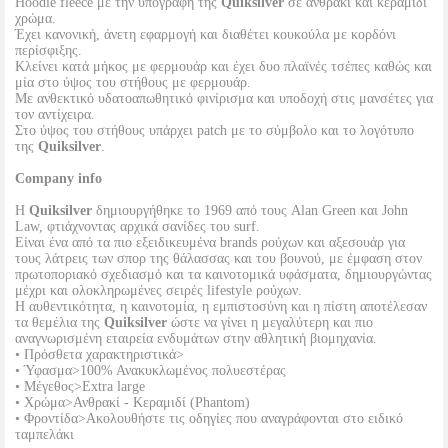
Hoodie fleece με την υπογραφή της
Quiksilver
σε ανθρακί και κεραμιδί
χρώμα.
Έχει κανονική, άνετη εφαρμογή και διαθέτει κουκούλα με κορδόνι
περίσφιξης.
Κλείνει κατά μήκος με φερμουάρ και έχει δυο πλαϊνές τσέπες καθώς και
μία στο ύψος του στήθους με φερμουάρ.
Με ανθεκτικό υδατοαπωθητικό φινίρισμα και υποδοχή στις μανσέτες για
τον αντίχειρα.
Στο ύψος του στήθους υπάρχει patch με το σύμβολο και το λογότυπο
της
Quiksilver
.
Company info
Η
Quiksilver
δημιουργήθηκε το 1969 από τους Alan Green και John
Law, φτιάχνοντας αρχικά σανίδες του surf.
Είναι ένα από τα πιο εξειδικευμένα brands ρούχων και αξεσουάρ για
τους λάτρεις των σπορ της θάλασσας και του βουνού, με έμφαση στον
πρωτοποριακό σχεδιασμό και τα καινοτομικά υφάσματα, δημιουργώντας
μέχρι και ολοκληρωμένες σειρές lifestyle ρούχων.
Η αυθεντικότητα, η καινοτομία, η εμπιστοσύνη και η πίστη αποτέλεσαν
τα θεμέλια της
Quiksilver
ώστε να γίνει η μεγαλύτερη και πιο
αναγνωρισμένη εταιρεία ενδυμάτων στην αθλητική βιομηχανία.
• Πρόσθετα χαρακτηριστικά>
• Ύφασμα>100% Ανακυκλωμένος πολυεστέρας
• Μέγεθος>Extra large
• Χρώμα>Ανθρακί - Κεραμιδί (Phantom)
• Φροντίδα>Ακολουθήστε τις οδηγίες που αναγράφονται στο ειδικό
ταμπελάκι